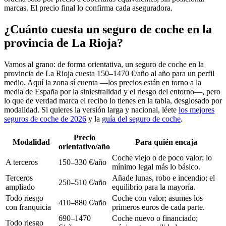
marcas. El precio final lo confirma cada aseguradora.
¿Cuánto cuesta un seguro de coche en la
provincia de La Rioja?
Vamos al grano: de forma orientativa, un seguro de coche en la
provincia de La Rioja cuesta 150–1470 €/año al año para un perfil
medio. Aquí la zona sí cuenta —los precios están en torno a la
media de España por la siniestralidad y el riesgo del entorno—, pero
lo que de verdad marca el recibo lo tienes en la tabla, desglosado por
modalidad. Si quieres la versión larga y nacional, léete
los mejores
seguros de coche de 2026
y la
guía del seguro de coche
.
Precio
Modalidad
Para quién encaja
orientativo/año
Coche viejo o de poco valor; lo
A terceros
150–330 €/año
mínimo legal más lo básico.
Terceros
Añade lunas, robo e incendio; el
250–510 €/año
ampliado
equilibrio para la mayoría.
Todo riesgo
Coche con valor; asumes los
410–880 €/año
con franquicia
primeros euros de cada parte.
690–1470
Coche nuevo o financiado;
Todo riesgo