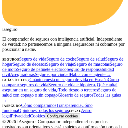
ia
seguro
El comparador de seguros con inteligencia artificial. Independiente
de verdad: no pertenecemos a ninguna aseguradora ni cobramos por
posicionar a nadie.
Seguro de vida
Seguro de coche
Seguro de salud
Seguro de
SEGUROS
hogar
Seguro de decesos
Seguro de viaje
Seguro de mascotas
Seguro
de moto
Seguro de patinete eléctrico
Seguro de responsabilidad
civil
Aseguradoras
Seguros por ciudad
Habla con el agente →
¿Cuánto cuesta un seguro de vida en España
Cómo
GUÍAS ÚTILES
comparar seguros de vida
Seguro de vida e hipoteca
¿Qué capital
asegurar en un seguro de vida
¿Todo riesgo o terceros
Seguro de
salud con copago o sin copago
Glosario de seguros
Todas las guías
→
Cómo comparamos
Transparencia
Cómo
IASEGURO
funciona
Opiniones
Todos los seguros
Aviso
LEGAL
legal
Privacidad
Cookies
Configurar cookies
©
2026
IAseguro
· Comparador independiente
Los precios
mostrados son orientativos y están sujetos a confirmación por cada