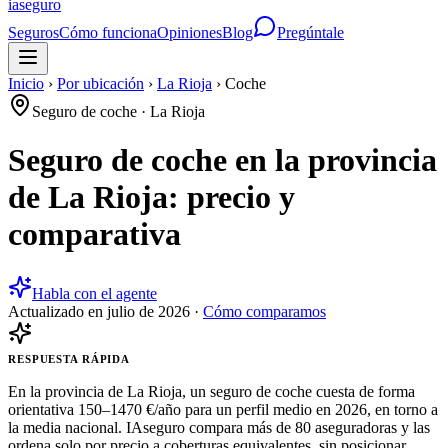
ia
seguro
Seguros
Cómo funciona
Opiniones
Blog
Pregúntale
Inicio
›
Por ubicación
›
La Rioja
›
Coche
Seguro de coche
·
La Rioja
Seguro de coche en la provincia
de La Rioja: precio y
comparativa
Habla con el agente
Actualizado en
julio de 2026
·
Cómo comparamos
RESPUESTA RÁPIDA
En la provincia de La Rioja, un seguro de coche cuesta de forma
orientativa 150–1470 €/año para un perfil medio en 2026, en torno a
la media nacional. IAseguro compara más de 80 aseguradoras y las
ordena solo por precio a coberturas equivalentes, sin posicionar