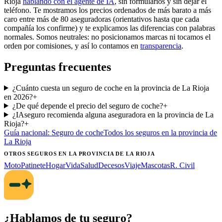
Rioja
hablando con el agente de IA
, sin formularios y sin dejar el
teléfono. Te mostramos los precios ordenados de más barato a más
caro entre más de 80 aseguradoras (orientativos hasta que cada
compañía los confirme) y te explicamos las diferencias con palabras
normales. Somos neutrales: no posicionamos marcas ni tocamos el
orden por comisiones, y así lo contamos en
transparencia
.
Preguntas frecuentes
¿Cuánto cuesta un seguro de coche en la provincia de La Rioja
en 2026?
+
¿De qué depende el precio del seguro de coche?
+
¿IAseguro recomienda alguna aseguradora en la provincia de La
Rioja?
+
Guía nacional:
Seguro de coche
Todos los seguros
en la provincia de
La Rioja
OTROS SEGUROS
EN LA PROVINCIA DE LA RIOJA
Moto
Patinete
Hogar
Vida
Salud
Decesos
Viaje
Mascotas
R. Civil
¿Hablamos de tu seguro?