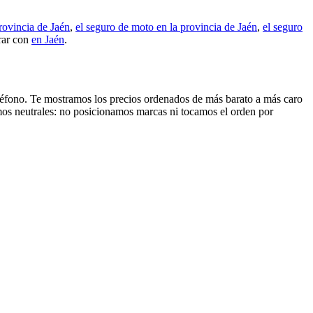
rovincia de Jaén
,
el seguro de moto en la provincia de Jaén
,
el seguro
rar con
en Jaén
.
 teléfono. Te mostramos los precios ordenados de más barato a más caro
mos neutrales: no posicionamos marcas ni tocamos el orden por