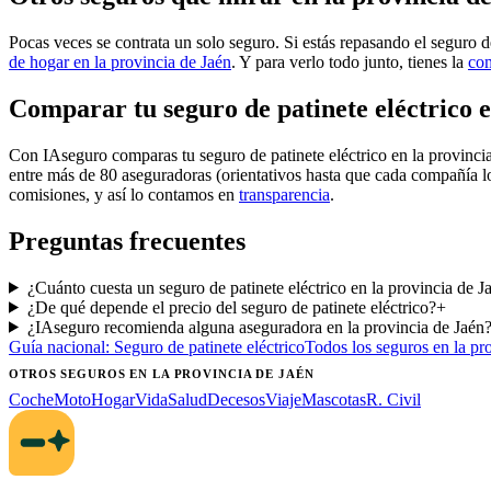
Pocas veces se contrata un solo seguro. Si estás repasando el seguro de
de hogar en la provincia de Jaén
. Y para verlo todo junto, tienes la
com
Comparar tu seguro de patinete eléctrico 
Con IAseguro comparas tu seguro de patinete eléctrico en la provinci
entre más de 80 aseguradoras (orientativos hasta que cada compañía l
comisiones, y así lo contamos en
transparencia
.
Preguntas frecuentes
¿Cuánto cuesta un seguro de patinete eléctrico en la provincia de 
¿De qué depende el precio del seguro de patinete eléctrico?
+
¿IAseguro recomienda alguna aseguradora en la provincia de Jaén
Guía nacional:
Seguro de patinete eléctrico
Todos los seguros
en la pr
OTROS SEGUROS
EN LA PROVINCIA DE JAÉN
Coche
Moto
Hogar
Vida
Salud
Decesos
Viaje
Mascotas
R. Civil