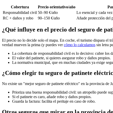
Cobertura
Precio orientativo/año
Par
Responsabilidad civil
50–90 €/año
Lo esencial y cada vez
RC + daños y robo
90–150 €/año
Añade protección del p
¿Qué influye en el precio del seguro de pat
El precio no lo decide solo el mapa. En coche, el turismo dispara el trá
verdad mueven la prima (y puedes ver
cómo lo calculamos
sin letra p
La cobertura de responsabilidad civil es lo decisivo: cubre los 
El valor del patinete, si quieres asegurar robo y daños propios.
La normativa municipal, que en muchas ciudades ya exige segu
¿Cómo elegir tu seguro de patinete eléctri
No existe un "mejor seguro de patinete eléctrico" en la provincia de J
Prioriza una buena responsabilidad civil: un atropello puede s
Si el patinete es caro, añade robo y daños propios.
Guarda la factura: facilita el peritaje en caso de robo.
Otros seguros que mirar en la provincia d