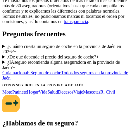
Te mostramos los precios ordenados de más barato a más caro entre
más de 80 aseguradoras (orientativos hasta que cada compañía los
confirme) y te explicamos las diferencias con palabras normales.
Somos neutrales: no posicionamos marcas ni tocamos el orden por
comisiones, y así lo contamos en
transparencia
.
Preguntas frecuentes
¿Cuánto cuesta un seguro de coche en la provincia de Jaén en
2026?
+
¿De qué depende el precio del seguro de coche?
+
¿IAseguro recomienda alguna aseguradora en la provincia de
Jaén?
+
Guía nacional:
Seguro de coche
Todos los seguros
en la provincia de
Jaén
OTROS SEGUROS
EN LA PROVINCIA DE JAÉN
Moto
Patinete
Hogar
Vida
Salud
Decesos
Viaje
Mascotas
R. Civil
¿Hablamos de tu seguro?