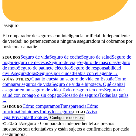
ia
seguro
El comparador de seguros con inteligencia artificial. Independiente
de verdad: no pertenecemos a ninguna aseguradora ni cobramos por
posicionar a nadie.
Seguro de vida
Seguro de coche
Seguro de salud
Seguro de
SEGUROS
hogar
Seguro de decesos
Seguro de viaje
Seguro de mascotas
Seguro
de moto
Seguro de patinete eléctrico
Seguro de responsabilidad
civil
Aseguradoras
Seguros por ciudad
Habla con el agente →
¿Cuánto cuesta un seguro de vida en España
Cómo
GUÍAS ÚTILES
comparar seguros de vida
Seguro de vida e hipoteca
¿Qué capital
asegurar en un seguro de vida
¿Todo riesgo o terceros
Seguro de
salud con copago o sin copago
Glosario de seguros
Todas las guías
→
Cómo comparamos
Transparencia
Cómo
IASEGURO
funciona
Opiniones
Todos los seguros
Aviso
LEGAL
legal
Privacidad
Cookies
Configurar cookies
©
2026
IAseguro
· Comparador independiente
Los precios
mostrados son orientativos y están sujetos a confirmación por cada
aseguradora.