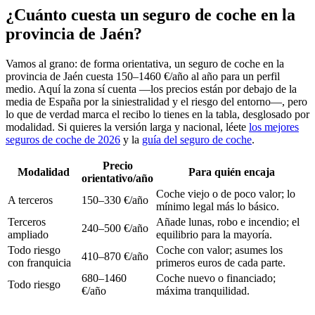
¿Cuánto cuesta un seguro de coche en la
provincia de Jaén?
Vamos al grano: de forma orientativa, un seguro de coche en la
provincia de Jaén cuesta 150–1460 €/año al año para un perfil
medio. Aquí la zona sí cuenta —los precios están por debajo de la
media de España por la siniestralidad y el riesgo del entorno—, pero
lo que de verdad marca el recibo lo tienes en la tabla, desglosado por
modalidad. Si quieres la versión larga y nacional, léete
los mejores
seguros de coche de 2026
y la
guía del seguro de coche
.
Precio
Modalidad
Para quién encaja
orientativo/año
Coche viejo o de poco valor; lo
A terceros
150–330 €/año
mínimo legal más lo básico.
Terceros
Añade lunas, robo e incendio; el
240–500 €/año
ampliado
equilibrio para la mayoría.
Todo riesgo
Coche con valor; asumes los
410–870 €/año
con franquicia
primeros euros de cada parte.
680–1460
Coche nuevo o financiado;
Todo riesgo
€/año
máxima tranquilidad.