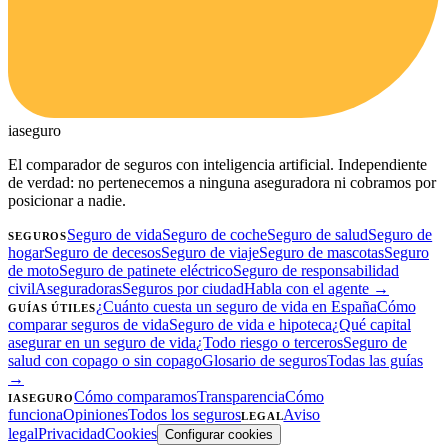
ia
seguro
El comparador de seguros con inteligencia artificial. Independiente
de verdad: no pertenecemos a ninguna aseguradora ni cobramos por
posicionar a nadie.
Seguro de vida
Seguro de coche
Seguro de salud
Seguro de
SEGUROS
hogar
Seguro de decesos
Seguro de viaje
Seguro de mascotas
Seguro
de moto
Seguro de patinete eléctrico
Seguro de responsabilidad
civil
Aseguradoras
Seguros por ciudad
Habla con el agente →
¿Cuánto cuesta un seguro de vida en España
Cómo
GUÍAS ÚTILES
comparar seguros de vida
Seguro de vida e hipoteca
¿Qué capital
asegurar en un seguro de vida
¿Todo riesgo o terceros
Seguro de
salud con copago o sin copago
Glosario de seguros
Todas las guías
→
Cómo comparamos
Transparencia
Cómo
IASEGURO
funciona
Opiniones
Todos los seguros
Aviso
LEGAL
legal
Privacidad
Cookies
Configurar cookies