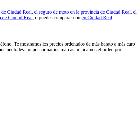
a de Ciudad Real
,
el seguro de moto en la provincia de Ciudad Real
,
el
ia de Ciudad Real
, o puedes comparar con
en Ciudad Real
.
 teléfono. Te mostramos los precios ordenados de más barato a más caro
mos neutrales: no posicionamos marcas ni tocamos el orden por