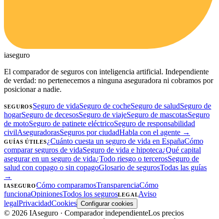
ia
seguro
El comparador de seguros con inteligencia artificial. Independiente
de verdad: no pertenecemos a ninguna aseguradora ni cobramos por
posicionar a nadie.
Seguro de vida
Seguro de coche
Seguro de salud
Seguro de
SEGUROS
hogar
Seguro de decesos
Seguro de viaje
Seguro de mascotas
Seguro
de moto
Seguro de patinete eléctrico
Seguro de responsabilidad
civil
Aseguradoras
Seguros por ciudad
Habla con el agente →
¿Cuánto cuesta un seguro de vida en España
Cómo
GUÍAS ÚTILES
comparar seguros de vida
Seguro de vida e hipoteca
¿Qué capital
asegurar en un seguro de vida
¿Todo riesgo o terceros
Seguro de
salud con copago o sin copago
Glosario de seguros
Todas las guías
→
Cómo comparamos
Transparencia
Cómo
IASEGURO
funciona
Opiniones
Todos los seguros
Aviso
LEGAL
legal
Privacidad
Cookies
Configurar cookies
©
2026
IAseguro
· Comparador independiente
Los precios