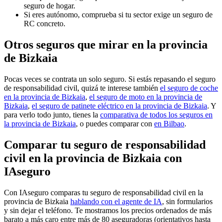
seguro de hogar.
Si eres autónomo, comprueba si tu sector exige un seguro de
RC concreto.
Otros seguros que mirar en la provincia
de Bizkaia
Pocas veces se contrata un solo seguro. Si estás repasando el seguro
de responsabilidad civil, quizá te interese también
el seguro de coche
en la provincia de Bizkaia
,
el seguro de moto en la provincia de
Bizkaia
,
el seguro de patinete eléctrico en la provincia de Bizkaia
. Y
para verlo todo junto, tienes la
comparativa de todos los seguros en
la provincia de Bizkaia
, o puedes comparar con
en Bilbao
.
Comparar tu seguro de responsabilidad
civil en la provincia de Bizkaia con
IAseguro
Con IAseguro comparas tu seguro de responsabilidad civil en la
provincia de Bizkaia
hablando con el agente de IA
, sin formularios
y sin dejar el teléfono. Te mostramos los precios ordenados de más
barato a más caro entre más de 80 aseguradoras (orientativos hasta