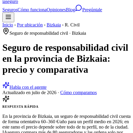
ia
seguro
Seguros
Cómo funciona
Opiniones
Blog
Pregúntale
Inicio
›
Por ubicación
›
Bizkaia
›
R. Civil
Seguro de responsabilidad civil
·
Bizkaia
Seguro de responsabilidad civil
en la provincia de Bizkaia:
precio y comparativa
Habla con el agente
Actualizado en
julio de 2026
·
Cómo comparamos
RESPUESTA RÁPIDA
En la provincia de Bizkaia, un seguro de responsabilidad civil cuesta
de forma orientativa 60–360 €/año para un perfil medio en 2026; en
este ramo el precio depende sobre todo de tu perfil, no de la ciudad.
IAseguro compara más de 80 aseguradoras y las ordena solo por