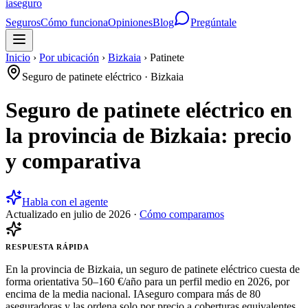
ia
seguro
Seguros
Cómo funciona
Opiniones
Blog
Pregúntale
Inicio
›
Por ubicación
›
Bizkaia
›
Patinete
Seguro de patinete eléctrico
·
Bizkaia
Seguro de patinete eléctrico en
la provincia de Bizkaia: precio
y comparativa
Habla con el agente
Actualizado en
julio de 2026
·
Cómo comparamos
RESPUESTA RÁPIDA
En la provincia de Bizkaia, un seguro de patinete eléctrico cuesta de
forma orientativa 50–160 €/año para un perfil medio en 2026, por
encima de la media nacional. IAseguro compara más de 80
aseguradoras y las ordena solo por precio a coberturas equivalentes,