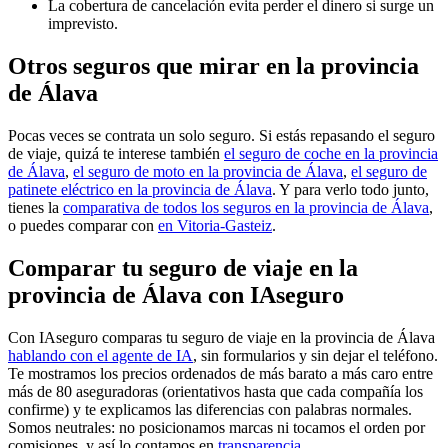
La cobertura de cancelación evita perder el dinero si surge un
imprevisto.
Otros seguros que mirar en la provincia
de Álava
Pocas veces se contrata un solo seguro. Si estás repasando el seguro
de viaje, quizá te interese también
el seguro de coche en la provincia
de Álava
,
el seguro de moto en la provincia de Álava
,
el seguro de
patinete eléctrico en la provincia de Álava
. Y para verlo todo junto,
tienes la
comparativa de todos los seguros en la provincia de Álava
,
o puedes comparar con
en Vitoria-Gasteiz
.
Comparar tu seguro de viaje en la
provincia de Álava con IAseguro
Con IAseguro comparas tu seguro de viaje en la provincia de Álava
hablando con el agente de IA
, sin formularios y sin dejar el teléfono.
Te mostramos los precios ordenados de más barato a más caro entre
más de 80 aseguradoras (orientativos hasta que cada compañía los
confirme) y te explicamos las diferencias con palabras normales.
Somos neutrales: no posicionamos marcas ni tocamos el orden por
comisiones, y así lo contamos en
transparencia
.