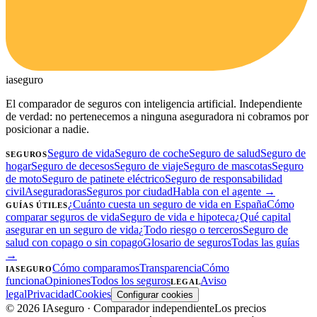
ia
seguro
El comparador de seguros con inteligencia artificial. Independiente
de verdad: no pertenecemos a ninguna aseguradora ni cobramos por
posicionar a nadie.
Seguro de vida
Seguro de coche
Seguro de salud
Seguro de
SEGUROS
hogar
Seguro de decesos
Seguro de viaje
Seguro de mascotas
Seguro
de moto
Seguro de patinete eléctrico
Seguro de responsabilidad
civil
Aseguradoras
Seguros por ciudad
Habla con el agente →
¿Cuánto cuesta un seguro de vida en España
Cómo
GUÍAS ÚTILES
comparar seguros de vida
Seguro de vida e hipoteca
¿Qué capital
asegurar en un seguro de vida
¿Todo riesgo o terceros
Seguro de
salud con copago o sin copago
Glosario de seguros
Todas las guías
→
Cómo comparamos
Transparencia
Cómo
IASEGURO
funciona
Opiniones
Todos los seguros
Aviso
LEGAL
legal
Privacidad
Cookies
Configurar cookies
©
2026
IAseguro
· Comparador independiente
Los precios