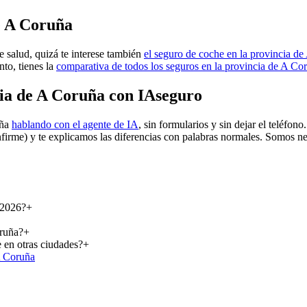
e A Coruña
e salud, quizá te interese también
el seguro de coche en la provincia d
nto, tienes la
comparativa de todos los seguros en la provincia de A Co
cia de A Coruña con IAseguro
uña
hablando con el agente de IA
, sin formularios y sin dejar el teléfo
firme) y te explicamos las diferencias con palabras normales. Somos n
 2026?
+
oruña?
+
 en otras ciudades?
+
A Coruña