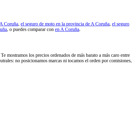
e A Coruña
,
el seguro de moto en la provincia de A Coruña
,
el seguro
ruña
, o puedes comparar con
en A Coruña
.
no. Te mostramos los precios ordenados de más barato a más caro entre
eutrales: no posicionamos marcas ni tocamos el orden por comisiones,