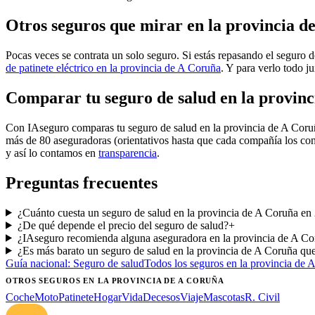
Otros seguros que mirar en la provincia d
Pocas veces se contrata un solo seguro. Si estás repasando el seguro d
de patinete eléctrico en la provincia de A Coruña
. Y para verlo todo ju
Comparar tu seguro de salud en la provin
Con IAseguro comparas tu seguro de salud en la provincia de A Cor
más de 80 aseguradoras (orientativos hasta que cada compañía los con
y así lo contamos en
transparencia
.
Preguntas frecuentes
¿Cuánto cuesta un seguro de salud en la provincia de A Coruña en
¿De qué depende el precio del seguro de salud?
+
¿IAseguro recomienda alguna aseguradora en la provincia de A C
¿Es más barato un seguro de salud en la provincia de A Coruña que
Guía nacional:
Seguro de salud
Todos los seguros
en la provincia de 
OTROS SEGUROS
EN LA PROVINCIA DE A CORUÑA
Coche
Moto
Patinete
Hogar
Vida
Decesos
Viaje
Mascotas
R. Civil