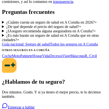
comisiones, y así lo contamos en
transparencia
.
Preguntas frecuentes
¿Cuánto cuesta un seguro de salud en A Coruña en 2026?
+
¿De qué depende el precio del seguro de salud?
+
¿IAseguro recomienda alguna aseguradora en A Coruña?
+
¿Es más barato un seguro de salud en A Coruña que en otras
ciudades?
+
Guía nacional:
Seguro de salud
Todos los seguros
en A Coruña
OTROS SEGUROS
EN A CORUÑA
Coche
Moto
Patinete
Hogar
Vida
Decesos
Viaje
Mascotas
R. Civil
¿Hablamos de tu seguro?
Dos minutos. Gratis. Y si ya tienes el mejor precio, te lo decimos
también.
Empezar a hablar