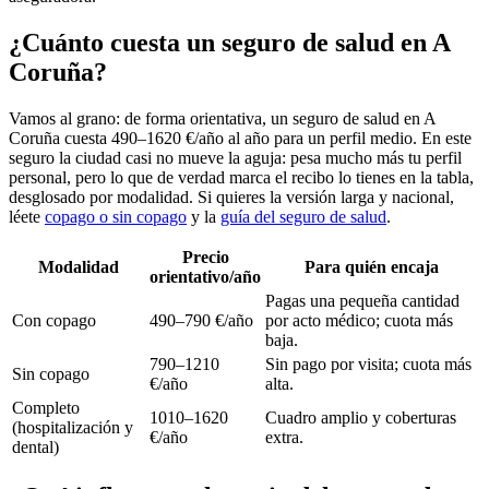
¿Cuánto cuesta un seguro de salud en A
Coruña?
Vamos al grano: de forma orientativa, un seguro de salud en A
Coruña cuesta 490–1620 €/año al año para un perfil medio. En este
seguro la ciudad casi no mueve la aguja: pesa mucho más tu perfil
personal, pero lo que de verdad marca el recibo lo tienes en la tabla,
desglosado por modalidad. Si quieres la versión larga y nacional,
léete
copago o sin copago
y la
guía del seguro de salud
.
Precio
Modalidad
Para quién encaja
orientativo/año
Pagas una pequeña cantidad
Con copago
490–790 €/año
por acto médico; cuota más
baja.
790–1210
Sin pago por visita; cuota más
Sin copago
€/año
alta.
Completo
1010–1620
Cuadro amplio y coberturas
(hospitalización y
€/año
extra.
dental)