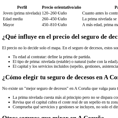
Perfil
Precio orientativo/año
P
Joven (prima nivelada)
120–260 €/año
Cuanto antes lo contra
Edad media
260–450 €/año
La prima nivelada se 
Mayor
450–810 €/año
A más edad, prima más
¿Qué influye en el precio del seguro de de
El precio no lo decide solo el mapa. En el seguro de decesos, estos s
Tu edad al contratar: define la prima de partida.
El tipo de prima: nivelada (estable) o natural (sube con la edad)
El capital y los servicios incluidos (sepelio, gestiones, asistencia
¿Cómo elegir tu seguro de decesos en A C
No existe un "mejor seguro de decesos" en A Coruña que valga para to
La prima nivelada cuesta más al principio pero no se dispara co
Revisa que el capital cubra el coste real de un sepelio en tu zon
Comprueba qué servicios y gestiones se incluyen, no solo el di