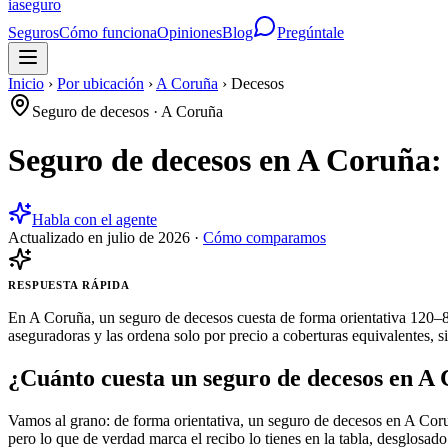
ia
seguro
Seguros
Cómo funciona
Opiniones
Blog
Pregúntale
Inicio
›
Por ubicación
›
A Coruña
›
Decesos
Seguro de decesos
·
A Coruña
Seguro de decesos en A Coruña:
Habla con el agente
Actualizado en
julio de 2026
·
Cómo comparamos
RESPUESTA RÁPIDA
En A Coruña, un seguro de decesos cuesta de forma orientativa 120–81
aseguradoras y las ordena solo por precio a coberturas equivalentes, s
¿Cuánto cuesta un seguro de decesos en A
Vamos al grano: de forma orientativa, un seguro de decesos en A Coru
pero lo que de verdad marca el recibo lo tienes en la tabla, desglosado 