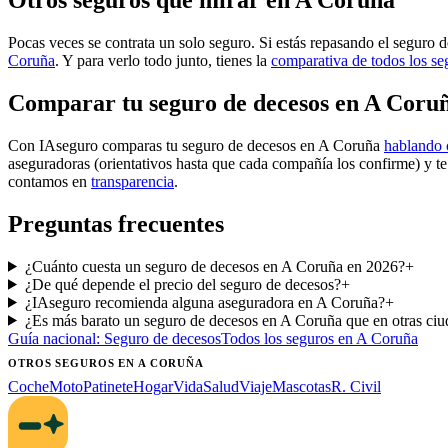
Otros seguros que mirar en A Coruña
Pocas veces se contrata un solo seguro. Si estás repasando el seguro d
Coruña
. Y para verlo todo junto, tienes la
comparativa de todos los s
Comparar tu seguro de decesos en A Coru
Con IAseguro comparas tu seguro de decesos en A Coruña
hablando 
aseguradoras (orientativos hasta que cada compañía los confirme) y t
contamos en
transparencia
.
Preguntas frecuentes
¿Cuánto cuesta un seguro de decesos en A Coruña en 2026?
+
¿De qué depende el precio del seguro de decesos?
+
¿IAseguro recomienda alguna aseguradora en A Coruña?
+
¿Es más barato un seguro de decesos en A Coruña que en otras ci
Guía nacional:
Seguro de decesos
Todos los seguros
en A Coruña
OTROS SEGUROS
EN A CORUÑA
Coche
Moto
Patinete
Hogar
Vida
Salud
Viaje
Mascotas
R. Civil