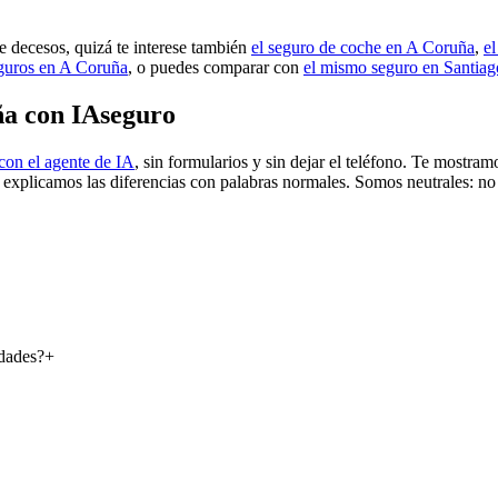
e decesos, quizá te interese también
el seguro de coche en A Coruña
,
e
eguros en A Coruña
, o puedes comparar con
el mismo seguro en Santia
ña con IAseguro
con el agente de IA
, sin formularios y sin dejar el teléfono. Te mostra
e explicamos las diferencias con palabras normales. Somos neutrales: no
udades?
+