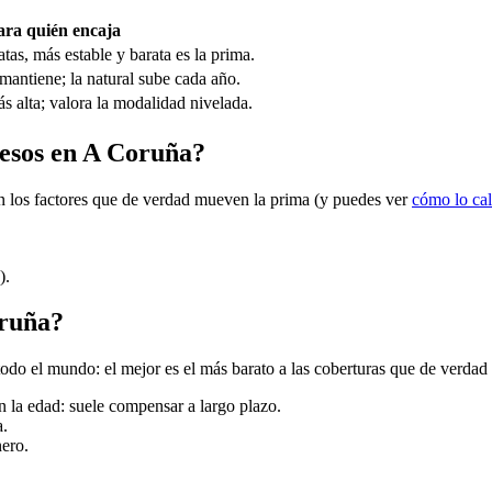
ara quién encaja
tas, más estable y barata es la prima.
mantiene; la natural sube cada año.
 alta; valora la modalidad nivelada.
cesos en A Coruña?
on los factores que de verdad mueven la prima (y puedes ver
cómo lo ca
.
).
oruña?
do el mundo: el mejor es el más barato a las coberturas que de verdad 
n la edad: suele compensar a largo plazo.
a.
nero.