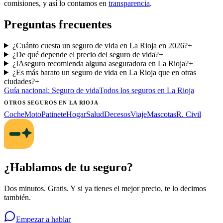
comisiones, y así lo contamos en
transparencia
.
Preguntas frecuentes
¿Cuánto cuesta un seguro de vida en La Rioja en 2026?
+
¿De qué depende el precio del seguro de vida?
+
¿IAseguro recomienda alguna aseguradora en La Rioja?
+
¿Es más barato un seguro de vida en La Rioja que en otras
ciudades?
+
Guía nacional:
Seguro de vida
Todos los seguros
en La Rioja
OTROS SEGUROS
EN LA RIOJA
Coche
Moto
Patinete
Hogar
Salud
Decesos
Viaje
Mascotas
R. Civil
¿Hablamos de tu seguro?
Dos minutos. Gratis. Y si ya tienes el mejor precio, te lo decimos
también.
Empezar a hablar