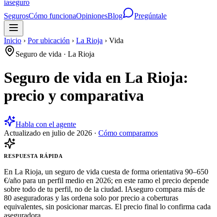
ia
seguro
Seguros
Cómo funciona
Opiniones
Blog
Pregúntale
Inicio
›
Por ubicación
›
La Rioja
›
Vida
Seguro de vida
·
La Rioja
Seguro de vida en La Rioja:
precio y comparativa
Habla con el agente
Actualizado en
julio de 2026
·
Cómo comparamos
RESPUESTA RÁPIDA
En La Rioja, un seguro de vida cuesta de forma orientativa 90–650
€/año para un perfil medio en 2026; en este ramo el precio depende
sobre todo de tu perfil, no de la ciudad. IAseguro compara más de
80 aseguradoras y las ordena solo por precio a coberturas
equivalentes, sin posicionar marcas. El precio final lo confirma cada
aseguradora.