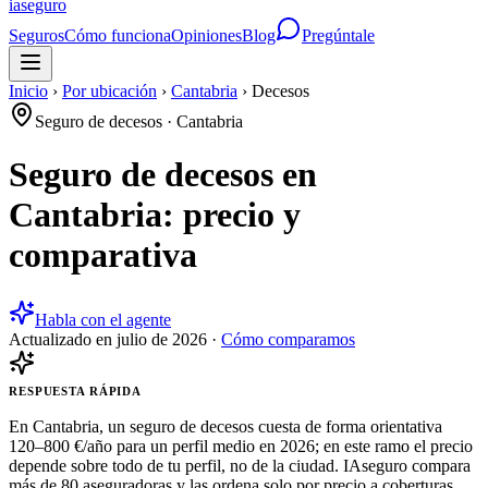
ia
seguro
Seguros
Cómo funciona
Opiniones
Blog
Pregúntale
Inicio
›
Por ubicación
›
Cantabria
›
Decesos
Seguro de decesos
·
Cantabria
Seguro de decesos en
Cantabria: precio y
comparativa
Habla con el agente
Actualizado en
julio de 2026
·
Cómo comparamos
RESPUESTA RÁPIDA
En Cantabria, un seguro de decesos cuesta de forma orientativa
120–800 €/año para un perfil medio en 2026; en este ramo el precio
depende sobre todo de tu perfil, no de la ciudad. IAseguro compara
más de 80 aseguradoras y las ordena solo por precio a coberturas