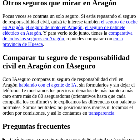
Otros seguros que mirar en Aragón
Pocas veces se contrata un solo seguro. Si estás repasando el seguro
de responsabilidad civil, quizá te interese también
el seguro de coche
en Aragón
,
el seguro de moto en Aragón
,
el seguro de patinete
eléctrico en Aragón
. Y para verlo todo junto, tienes la
comparativa
de todos los seguros en Aragón
, o puedes comparar con
en la
provincia de Huesca
.
Comparar tu seguro de responsabilidad
civil en Aragón con IAseguro
Con IAseguro comparas tu seguro de responsabilidad civil en
Aragón
hablando con el agente de IA
, sin formularios y sin dejar el
teléfono. Te mostramos los precios ordenados de más barato a más
caro entre más de 80 aseguradoras (orientativos hasta que cada
compañía los confirme) y te explicamos las diferencias con palabras
normales. Somos neutrales: no posicionamos marcas ni tocamos el
orden por comisiones, y así lo contamos en
transparencia
.
Preguntas frecuentes
¿Cuánto cuesta un seguro de responsabilidad civil en Aragón en