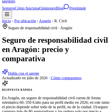
ia
seguro
Seguros
Cómo funciona
Opiniones
Blog
Pregúntale
Inicio
›
Por ubicación
›
Aragón
›
R. Civil
Seguro de responsabilidad civil
·
Aragón
Seguro de responsabilidad civil
en Aragón: precio y
comparativa
Habla con el agente
Actualizado en
julio de 2026
·
Cómo comparamos
RESPUESTA RÁPIDA
En Aragón, un seguro de responsabilidad civil cuesta de forma
orientativa 60–350 €/año para un perfil medio en 2026; en este ramo
el precio depende sobre todo de tu perfil, no de la ciudad. IAseguro
compara más de 80 aseguradoras y las ordena solo por precio a