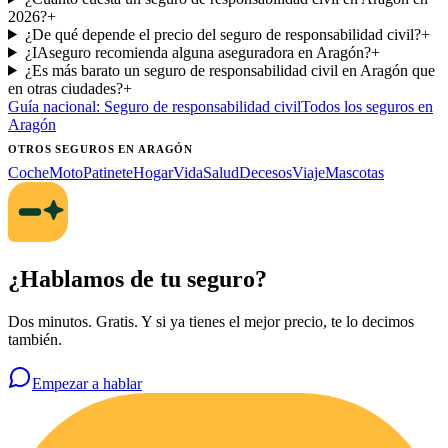
2026?
+
¿De qué depende el precio del seguro de responsabilidad civil?
+
¿IAseguro recomienda alguna aseguradora en Aragón?
+
¿Es más barato un seguro de responsabilidad civil en Aragón que
en otras ciudades?
+
Guía nacional:
Seguro de responsabilidad civil
Todos los seguros
en
Aragón
OTROS SEGUROS
EN ARAGÓN
Coche
Moto
Patinete
Hogar
Vida
Salud
Decesos
Viaje
Mascotas
¿Hablamos de tu seguro?
Dos minutos. Gratis. Y si ya tienes el mejor precio, te lo decimos
también.
Empezar a hablar