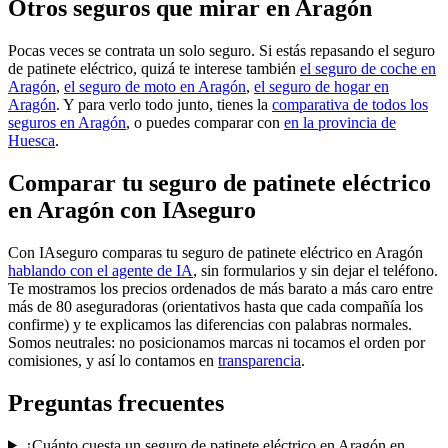
Otros seguros que mirar en Aragón
Pocas veces se contrata un solo seguro. Si estás repasando el seguro
de patinete eléctrico, quizá te interese también
el seguro de coche en
Aragón
,
el seguro de moto en Aragón
,
el seguro de hogar en
Aragón
. Y para verlo todo junto, tienes la
comparativa de todos los
seguros en Aragón
, o puedes comparar con
en la provincia de
Huesca
.
Comparar tu seguro de patinete eléctrico
en Aragón con IAseguro
Con IAseguro comparas tu seguro de patinete eléctrico en Aragón
hablando con el agente de IA
, sin formularios y sin dejar el teléfono.
Te mostramos los precios ordenados de más barato a más caro entre
más de 80 aseguradoras (orientativos hasta que cada compañía los
confirme) y te explicamos las diferencias con palabras normales.
Somos neutrales: no posicionamos marcas ni tocamos el orden por
comisiones, y así lo contamos en
transparencia
.
Preguntas frecuentes
¿Cuánto cuesta un seguro de patinete eléctrico en Aragón en