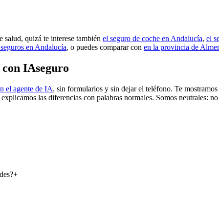
e salud, quizá te interese también
el seguro de coche en Andalucía
,
el 
 seguros en Andalucía
, o puedes comparar con
en la provincia de Almer
 con IAseguro
n el agente de IA
, sin formularios y sin dejar el teléfono. Te mostramo
e explicamos las diferencias con palabras normales. Somos neutrales: no
ades?
+