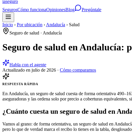
ia
seguro
Seguros
Cómo funciona
Opiniones
Blog
Pregúntale
Inicio
›
Por ubicación
›
Andalucía
›
Salud
Seguro de salud
·
Andalucía
Seguro de salud en Andalucía: 
Habla con el agente
Actualizado en
julio de 2026
·
Cómo comparamos
RESPUESTA RÁPIDA
En Andalucía, un seguro de salud cuesta de forma orientativa 490–163
aseguradoras y las ordena solo por precio a coberturas equivalentes, s
¿Cuánto cuesta un seguro de salud en And
Vamos al grano: de forma orientativa, un seguro de salud en Andalucí
pero lo que de verdad marca el recibo lo tienes en la tabla, desglosado