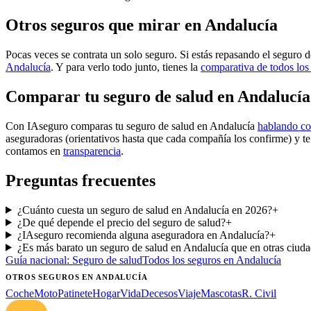
Otros seguros que mirar en Andalucía
Pocas veces se contrata un solo seguro. Si estás repasando el seguro d
Andalucía
. Y para verlo todo junto, tienes la
comparativa de todos los
Comparar tu seguro de salud en Andalucía
Con IAseguro comparas tu seguro de salud en Andalucía
hablando co
aseguradoras (orientativos hasta que cada compañía los confirme) y t
contamos en
transparencia
.
Preguntas frecuentes
¿Cuánto cuesta un seguro de salud en Andalucía en 2026?
+
¿De qué depende el precio del seguro de salud?
+
¿IAseguro recomienda alguna aseguradora en Andalucía?
+
¿Es más barato un seguro de salud en Andalucía que en otras ciud
Guía nacional:
Seguro de salud
Todos los seguros
en Andalucía
OTROS SEGUROS
EN ANDALUCÍA
Coche
Moto
Patinete
Hogar
Vida
Decesos
Viaje
Mascotas
R. Civil