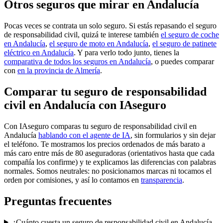
Otros seguros que mirar en Andalucía
Pocas veces se contrata un solo seguro. Si estás repasando el seguro
de responsabilidad civil, quizá te interese también
el seguro de coche
en Andalucía
,
el seguro de moto en Andalucía
,
el seguro de patinete
eléctrico en Andalucía
. Y para verlo todo junto, tienes la
comparativa de todos los seguros en Andalucía
, o puedes comparar
con
en la provincia de Almería
.
Comparar tu seguro de responsabilidad
civil en Andalucía con IAseguro
Con IAseguro comparas tu seguro de responsabilidad civil en
Andalucía
hablando con el agente de IA
, sin formularios y sin dejar
el teléfono. Te mostramos los precios ordenados de más barato a
más caro entre más de 80 aseguradoras (orientativos hasta que cada
compañía los confirme) y te explicamos las diferencias con palabras
normales. Somos neutrales: no posicionamos marcas ni tocamos el
orden por comisiones, y así lo contamos en
transparencia
.
Preguntas frecuentes
¿Cuánto cuesta un seguro de responsabilidad civil en Andalucía