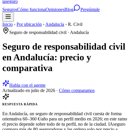
ia
seguro
Seguros
Cómo funciona
Opiniones
Blog
Pregúntale
Inicio
›
Por ubicación
›
Andalucía
›
R. Civil
Seguro de responsabilidad civil
·
Andalucía
Seguro de responsabilidad civil
en Andalucía: precio y
comparativa
Habla con el agente
Actualizado en
julio de 2026
·
Cómo comparamos
RESPUESTA RÁPIDA
En Andalucía, un seguro de responsabilidad civil cuesta de forma
orientativa 60–360 €/año para un perfil medio en 2026; en este ramo
el precio depende sobre todo de tu perfil, no de la ciudad. IAseguro
compara más de 80 aseguradoras y las ordena solo por precio a