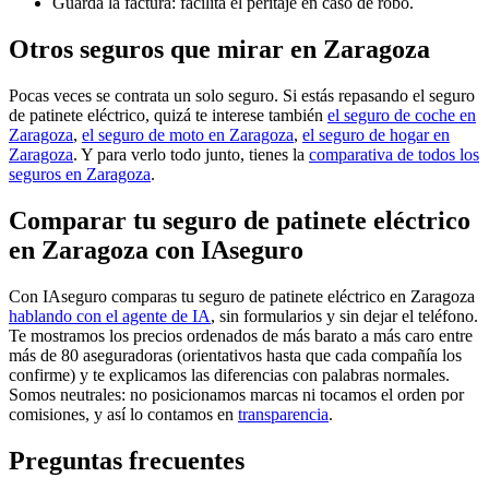
Guarda la factura: facilita el peritaje en caso de robo.
Otros seguros que mirar en Zaragoza
Pocas veces se contrata un solo seguro. Si estás repasando el seguro
de patinete eléctrico, quizá te interese también
el seguro de coche en
Zaragoza
,
el seguro de moto en Zaragoza
,
el seguro de hogar en
Zaragoza
. Y para verlo todo junto, tienes la
comparativa de todos los
seguros en Zaragoza
.
Comparar tu seguro de patinete eléctrico
en Zaragoza con IAseguro
Con IAseguro comparas tu seguro de patinete eléctrico en Zaragoza
hablando con el agente de IA
, sin formularios y sin dejar el teléfono.
Te mostramos los precios ordenados de más barato a más caro entre
más de 80 aseguradoras (orientativos hasta que cada compañía los
confirme) y te explicamos las diferencias con palabras normales.
Somos neutrales: no posicionamos marcas ni tocamos el orden por
comisiones, y así lo contamos en
transparencia
.
Preguntas frecuentes