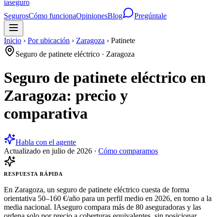
ia
seguro
Seguros
Cómo funciona
Opiniones
Blog
Pregúntale
Inicio
›
Por ubicación
›
Zaragoza
›
Patinete
Seguro de patinete eléctrico
·
Zaragoza
Seguro de patinete eléctrico en
Zaragoza: precio y
comparativa
Habla con el agente
Actualizado en
julio de 2026
·
Cómo comparamos
RESPUESTA RÁPIDA
En Zaragoza, un seguro de patinete eléctrico cuesta de forma
orientativa 50–160 €/año para un perfil medio en 2026, en torno a la
media nacional. IAseguro compara más de 80 aseguradoras y las
ordena solo por precio a coberturas equivalentes, sin posicionar