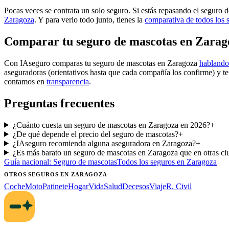
Pocas veces se contrata un solo seguro. Si estás repasando el seguro 
Zaragoza
. Y para verlo todo junto, tienes la
comparativa de todos los 
Comparar tu seguro de mascotas en Zarag
Con IAseguro comparas tu seguro de mascotas en Zaragoza
hablando
aseguradoras (orientativos hasta que cada compañía los confirme) y t
contamos en
transparencia
.
Preguntas frecuentes
¿Cuánto cuesta un seguro de mascotas en Zaragoza en 2026?
+
¿De qué depende el precio del seguro de mascotas?
+
¿IAseguro recomienda alguna aseguradora en Zaragoza?
+
¿Es más barato un seguro de mascotas en Zaragoza que en otras ci
Guía nacional:
Seguro de mascotas
Todos los seguros
en Zaragoza
OTROS SEGUROS
EN ZARAGOZA
Coche
Moto
Patinete
Hogar
Vida
Salud
Decesos
Viaje
R. Civil