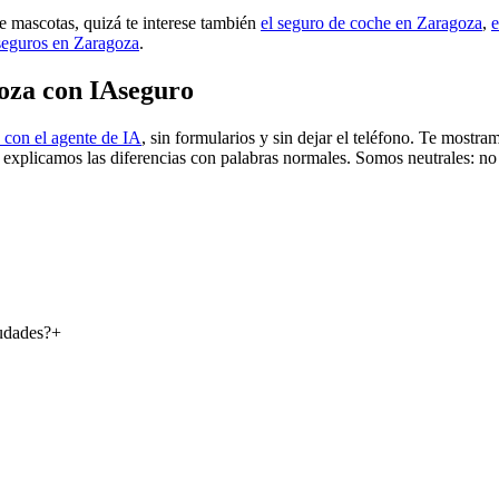
de mascotas, quizá te interese también
el seguro de coche en Zaragoza
,
e
seguros en Zaragoza
.
oza con IAseguro
 con el agente de IA
, sin formularios y sin dejar el teléfono. Te mostr
e explicamos las diferencias con palabras normales. Somos neutrales: no
udades?
+