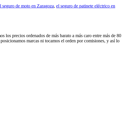
l seguro de moto en Zaragoza
,
el seguro de patinete eléctrico en
amos los precios ordenados de más barato a más caro entre más de 80
 posicionamos marcas ni tocamos el orden por comisiones, y así lo