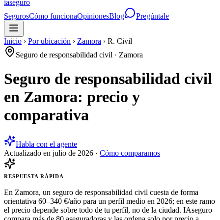
ia
seguro
Seguros
Cómo funciona
Opiniones
Blog
Pregúntale
Inicio
›
Por ubicación
›
Zamora
›
R. Civil
Seguro de responsabilidad civil
·
Zamora
Seguro de responsabilidad civil
en Zamora: precio y
comparativa
Habla con el agente
Actualizado en
julio de 2026
·
Cómo comparamos
RESPUESTA RÁPIDA
En Zamora, un seguro de responsabilidad civil cuesta de forma
orientativa 60–340 €/año para un perfil medio en 2026; en este ramo
el precio depende sobre todo de tu perfil, no de la ciudad. IAseguro
compara más de 80 aseguradoras y las ordena solo por precio a