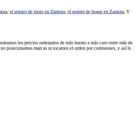
mora
,
el seguro de moto en Zamora
,
el seguro de hogar en Zamora
. Y
e mostramos los precios ordenados de más barato a más caro entre más de
: no posicionamos marcas ni tocamos el orden por comisiones, y así lo