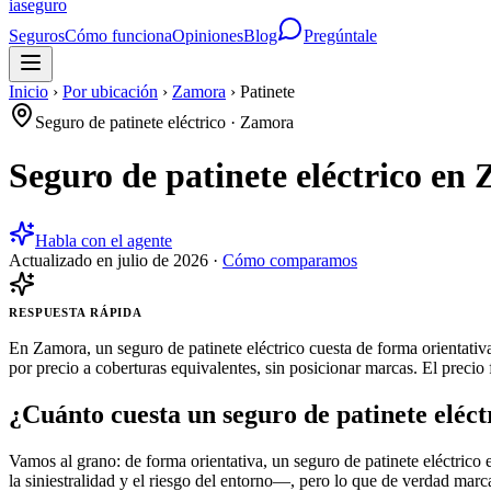
ia
seguro
Seguros
Cómo funciona
Opiniones
Blog
Pregúntale
Inicio
›
Por ubicación
›
Zamora
›
Patinete
Seguro de patinete eléctrico
·
Zamora
Seguro de patinete eléctrico en
Habla con el agente
Actualizado en
julio de 2026
·
Cómo comparamos
RESPUESTA RÁPIDA
En Zamora, un seguro de patinete eléctrico cuesta de forma orientati
por precio a coberturas equivalentes, sin posicionar marcas. El precio
¿Cuánto cuesta un seguro de patinete eléc
Vamos al grano: de forma orientativa, un seguro de patinete eléctric
la siniestralidad y el riesgo del entorno—, pero lo que de verdad marca