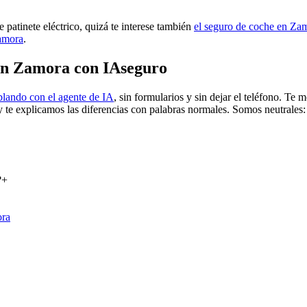
 patinete eléctrico, quizá te interese también
el seguro de coche en Za
Zamora
.
 en Zamora con IAseguro
blando con el agente de IA
, sin formularios y sin dejar el teléfono. T
y te explicamos las diferencias con palabras normales. Somos neutrales
?
+
ra