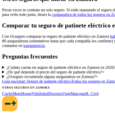
Pocas veces se contrata un solo seguro. Si estás repasando el seguro de
para verlo todo junto, tienes la
comparativa de todos los seguros en 
Comparar tu seguro de patinete eléctrico
Con IAseguro comparas tu seguro de patinete eléctrico en Zamora
ha
80 aseguradoras (orientativos hasta que cada compañía los confirme) 
contamos en
transparencia
.
Preguntas frecuentes
¿Cuánto cuesta un seguro de patinete eléctrico en Zamora en 2026
¿De qué depende el precio del seguro de patinete eléctrico?
+
¿IAseguro recomienda alguna aseguradora en Zamora?
+
Guía nacional:
Seguro de patinete eléctrico
Todos los seguros
en Zamo
OTROS SEGUROS
EN ZAMORA
Coche
Moto
Hogar
Vida
Salud
Decesos
Viaje
Mascotas
R. Civil