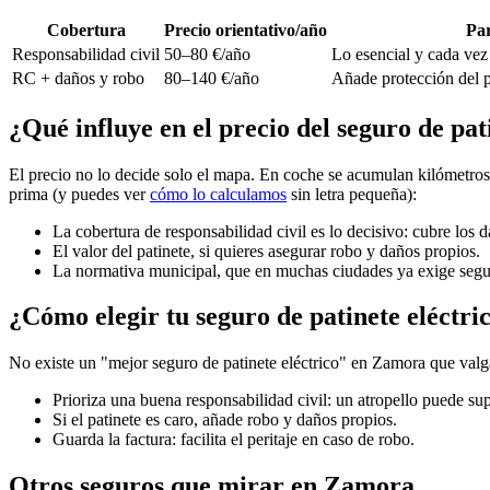
Cobertura
Precio orientativo/año
Par
Responsabilidad civil
50–80 €/año
Lo esencial y cada vez
RC + daños y robo
80–140 €/año
Añade protección del p
¿Qué influye en el precio del seguro de pa
El precio no lo decide solo el mapa. En coche se acumulan kilómetros p
prima (y puedes ver
cómo lo calculamos
sin letra pequeña):
La cobertura de responsabilidad civil es lo decisivo: cubre los 
El valor del patinete, si quieres asegurar robo y daños propios.
La normativa municipal, que en muchas ciudades ya exige segu
¿Cómo elegir tu seguro de patinete eléctr
No existe un "mejor seguro de patinete eléctrico" en Zamora que valga
Prioriza una buena responsabilidad civil: un atropello puede s
Si el patinete es caro, añade robo y daños propios.
Guarda la factura: facilita el peritaje en caso de robo.
Otros seguros que mirar en Zamora