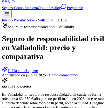
ia
seguro
Seguros
Cómo funciona
Opiniones
Blog
Pregúntale
Inicio
›
Por ubicación
›
Valladolid
›
R. Civil
Seguro de responsabilidad civil
·
Valladolid
Seguro de responsabilidad civil
en Valladolid: precio y
comparativa
Habla con el agente
Actualizado en
julio de 2026
·
Cómo comparamos
RESPUESTA RÁPIDA
En Valladolid, un seguro de responsabilidad civil cuesta de forma
orientativa 60–350 €/año para un perfil medio en 2026; en este ramo
el precio depende sobre todo de tu perfil, no de la ciudad. IAseguro
compara más de 80 aseguradoras y las ordena solo por precio a