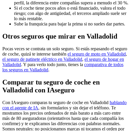
perfil, la diferencia entre compañías supera a menudo el 30 %.
Si el coche tiene pocos años o está financiado, valora el todo
riesgo; con algo de antigüedad, el terceros ampliado suele ser
lo más rentable.
Sube la franquicia para bajar la prima si no sueles dar partes.
Otros seguros que mirar en Valladolid
Pocas veces se contrata un solo seguro. Si estás repasando el seguro
de coche, quizá te interese también
el seguro de moto en Valladolid
,
el seguro de patinete eléctrico en Valladolid
,
el seguro de hogar en
Valladolid
. Y para verlo todo junto, tienes la
comparativa de todos
los seguros en Valladolid
.
Comparar tu seguro de coche en
Valladolid con IAseguro
Con IAseguro comparas tu seguro de coche en Valladolid
hablando
con el agente de IA
, sin formularios y sin dejar el teléfono. Te
mostramos los precios ordenados de más barato a más caro entre
más de 80 aseguradoras (orientativos hasta que cada compañía los
confirme) y te explicamos las diferencias con palabras normales.
Somos neutrales: no posicionamos marcas ni tocamos el orden por