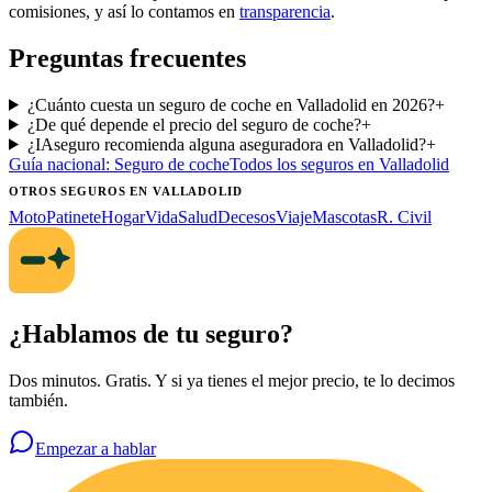
comisiones, y así lo contamos en
transparencia
.
Preguntas frecuentes
¿Cuánto cuesta un seguro de coche en Valladolid en 2026?
+
¿De qué depende el precio del seguro de coche?
+
¿IAseguro recomienda alguna aseguradora en Valladolid?
+
Guía nacional:
Seguro de coche
Todos los seguros
en Valladolid
OTROS SEGUROS
EN VALLADOLID
Moto
Patinete
Hogar
Vida
Salud
Decesos
Viaje
Mascotas
R. Civil
¿Hablamos de tu seguro?
Dos minutos. Gratis. Y si ya tienes el mejor precio, te lo decimos
también.
Empezar a hablar