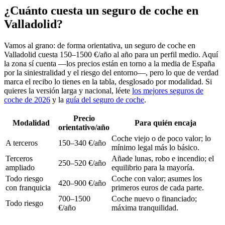
¿Cuánto cuesta un seguro de coche en
Valladolid?
Vamos al grano: de forma orientativa, un seguro de coche en
Valladolid cuesta 150–1500 €/año al año para un perfil medio. Aquí
la zona sí cuenta —los precios están en torno a la media de España
por la siniestralidad y el riesgo del entorno—, pero lo que de verdad
marca el recibo lo tienes en la tabla, desglosado por modalidad. Si
quieres la versión larga y nacional, léete
los mejores seguros de
coche de 2026
y la
guía del seguro de coche
.
Precio
Modalidad
Para quién encaja
orientativo/año
Coche viejo o de poco valor; lo
A terceros
150–340 €/año
mínimo legal más lo básico.
Terceros
Añade lunas, robo e incendio; el
250–520 €/año
ampliado
equilibrio para la mayoría.
Todo riesgo
Coche con valor; asumes los
420–900 €/año
con franquicia
primeros euros de cada parte.
700–1500
Coche nuevo o financiado;
Todo riesgo
€/año
máxima tranquilidad.