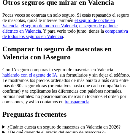
Otros seguros que mirar en Valencia
Pocas veces se contrata un solo seguro. Si estás repasando el seguro
de mascotas, quizá te interese también
el seguro de coche en
Valencia
,
el seguro de moto en Valencia
,
el seguro de patinete
eléctrico en Valencia
. Y para verlo todo junto, tienes la
comparativa
de todos los seguros en Valencia
.
Comparar tu seguro de mascotas en
Valencia con IAseguro
Con IAseguro comparas tu seguro de mascotas en Valencia
hablando con el agente de IA
, sin formularios y sin dejar el teléfono.
Te mostramos los precios ordenados de más barato a más caro entre
más de 80 aseguradoras (orientativos hasta que cada compañía los
confirme) y te explicamos las diferencias con palabras normales.
Somos neutrales: no posicionamos marcas ni tocamos el orden por
comisiones, y así lo contamos en
transparencia
.
Preguntas frecuentes
¿Cuánto cuesta un seguro de mascotas en Valencia en 2026?
+
¿De qué depende el precio del seguro de mascotas?
+