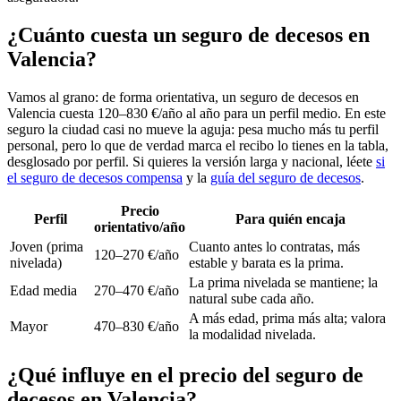
¿Cuánto cuesta un seguro de decesos en
Valencia?
Vamos al grano: de forma orientativa, un seguro de decesos en
Valencia cuesta 120–830 €/año al año para un perfil medio. En este
seguro la ciudad casi no mueve la aguja: pesa mucho más tu perfil
personal, pero lo que de verdad marca el recibo lo tienes en la tabla,
desglosado por perfil. Si quieres la versión larga y nacional, léete
si
el seguro de decesos compensa
y la
guía del seguro de decesos
.
Precio
Perfil
Para quién encaja
orientativo/año
Joven (prima
Cuanto antes lo contratas, más
120–270 €/año
nivelada)
estable y barata es la prima.
La prima nivelada se mantiene; la
Edad media
270–470 €/año
natural sube cada año.
A más edad, prima más alta; valora
Mayor
470–830 €/año
la modalidad nivelada.
¿Qué influye en el precio del seguro de
decesos en Valencia?