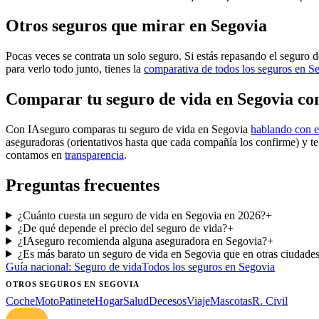
Otros seguros que mirar en Segovia
Pocas veces se contrata un solo seguro. Si estás repasando el seguro d
para verlo todo junto, tienes la
comparativa de todos los seguros en S
Comparar tu seguro de vida en Segovia co
Con IAseguro comparas tu seguro de vida en Segovia
hablando con e
aseguradoras (orientativos hasta que cada compañía los confirme) y t
contamos en
transparencia
.
Preguntas frecuentes
¿Cuánto cuesta un seguro de vida en Segovia en 2026?
+
¿De qué depende el precio del seguro de vida?
+
¿IAseguro recomienda alguna aseguradora en Segovia?
+
¿Es más barato un seguro de vida en Segovia que en otras ciudade
Guía nacional:
Seguro de vida
Todos los seguros
en Segovia
OTROS SEGUROS
EN SEGOVIA
Coche
Moto
Patinete
Hogar
Salud
Decesos
Viaje
Mascotas
R. Civil