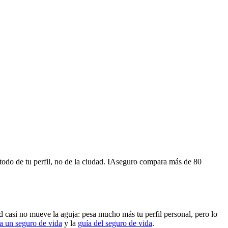
todo de tu perfil, no de la ciudad. IAseguro compara más de 80
d casi no mueve la aguja: pesa mucho más tu perfil personal, pero lo
a un seguro de vida
y la
guía del seguro de vida
.