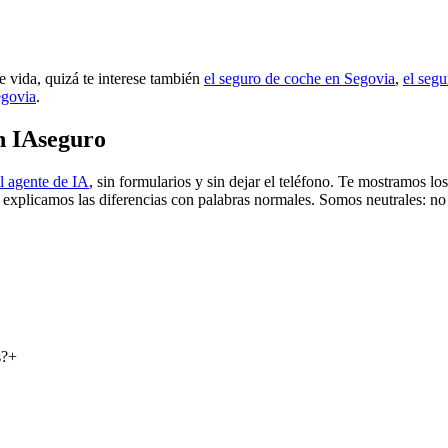
e vida, quizá te interese también
el seguro de coche en Segovia
,
el seg
egovia
.
n IAseguro
l agente de IA
, sin formularios y sin dejar el teléfono. Te mostramos l
e explicamos las diferencias con palabras normales. Somos neutrales: no
s?
+