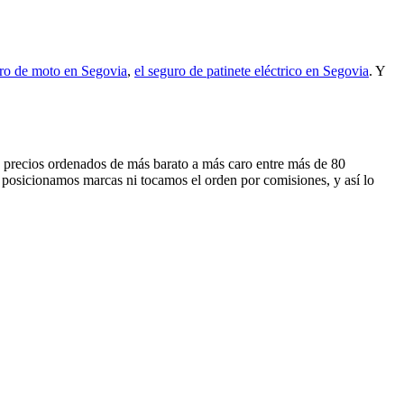
uro de moto en Segovia
,
el seguro de patinete eléctrico en Segovia
. Y
os precios ordenados de más barato a más caro entre más de 80
 posicionamos marcas ni tocamos el orden por comisiones, y así lo