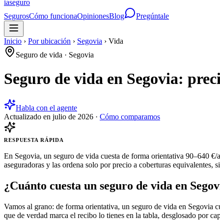
ia
seguro
Seguros
Cómo funciona
Opiniones
Blog
Pregúntale
Inicio
›
Por ubicación
›
Segovia
›
Vida
Seguro de vida
·
Segovia
Seguro de vida en Segovia: prec
Habla con el agente
Actualizado en
julio de 2026
·
Cómo comparamos
RESPUESTA RÁPIDA
En Segovia, un seguro de vida cuesta de forma orientativa 90–640 €/a
aseguradoras y las ordena solo por precio a coberturas equivalentes, s
¿Cuánto cuesta un seguro de vida en Segov
Vamos al grano: de forma orientativa, un seguro de vida en Segovia cu
que de verdad marca el recibo lo tienes en la tabla, desglosado por cap