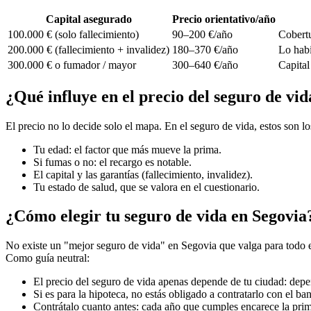
Capital asegurado
Precio orientativo/año
100.000 € (solo fallecimiento)
90–200 €/año
Cobertu
200.000 € (fallecimiento + invalidez)
180–370 €/año
Lo habi
300.000 € o fumador / mayor
300–640 €/año
Capital
¿Qué influye en el precio del seguro de vi
El precio no lo decide solo el mapa. En el seguro de vida, estos son 
Tu edad: el factor que más mueve la prima.
Si fumas o no: el recargo es notable.
El capital y las garantías (fallecimiento, invalidez).
Tu estado de salud, que se valora en el cuestionario.
¿Cómo elegir tu seguro de vida en Segovia
No existe un "mejor seguro de vida" en Segovia que valga para todo el 
Como guía neutral:
El precio del seguro de vida apenas depende de tu ciudad: depen
Si es para la hipoteca, no estás obligado a contratarlo con el ba
Contrátalo cuanto antes: cada año que cumples encarece la pri