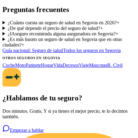
Preguntas frecuentes
¿Cuánto cuesta un seguro de salud en Segovia en 2026?
+
¿De qué depende el precio del seguro de salud?
+
¿IAseguro recomienda alguna aseguradora en Segovia?
+
¿Es más barato un seguro de salud en Segovia que en otras
ciudades?
+
Guía nacional:
Seguro de salud
Todos los seguros
en Segovia
OTROS SEGUROS
EN SEGOVIA
Coche
Moto
Patinete
Hogar
Vida
Decesos
Viaje
Mascotas
R. Civil
¿Hablamos de tu seguro?
Dos minutos. Gratis. Y si ya tienes el mejor precio, te lo decimos
también.
Empezar a hablar