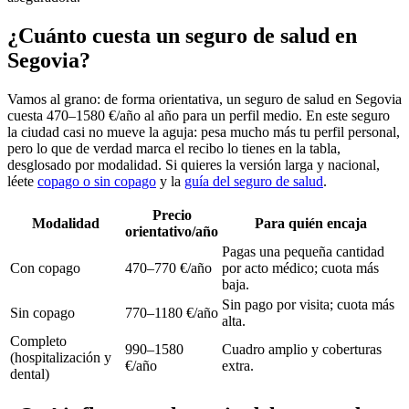
¿Cuánto cuesta un seguro de salud en
Segovia?
Vamos al grano: de forma orientativa, un seguro de salud en Segovia
cuesta 470–1580 €/año al año para un perfil medio. En este seguro
la ciudad casi no mueve la aguja: pesa mucho más tu perfil personal,
pero lo que de verdad marca el recibo lo tienes en la tabla,
desglosado por modalidad. Si quieres la versión larga y nacional,
léete
copago o sin copago
y la
guía del seguro de salud
.
Precio
Modalidad
Para quién encaja
orientativo/año
Pagas una pequeña cantidad
Con copago
470–770 €/año
por acto médico; cuota más
baja.
Sin pago por visita; cuota más
Sin copago
770–1180 €/año
alta.
Completo
990–1580
Cuadro amplio y coberturas
(hospitalización y
€/año
extra.
dental)