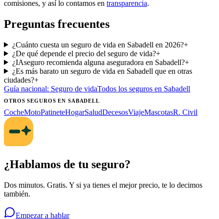
comisiones, y así lo contamos en
transparencia
.
Preguntas frecuentes
¿Cuánto cuesta un seguro de vida en Sabadell en 2026?
+
¿De qué depende el precio del seguro de vida?
+
¿IAseguro recomienda alguna aseguradora en Sabadell?
+
¿Es más barato un seguro de vida en Sabadell que en otras
ciudades?
+
Guía nacional:
Seguro de vida
Todos los seguros
en Sabadell
OTROS SEGUROS
EN SABADELL
Coche
Moto
Patinete
Hogar
Salud
Decesos
Viaje
Mascotas
R. Civil
¿Hablamos de tu seguro?
Dos minutos. Gratis. Y si ya tienes el mejor precio, te lo decimos
también.
Empezar a hablar