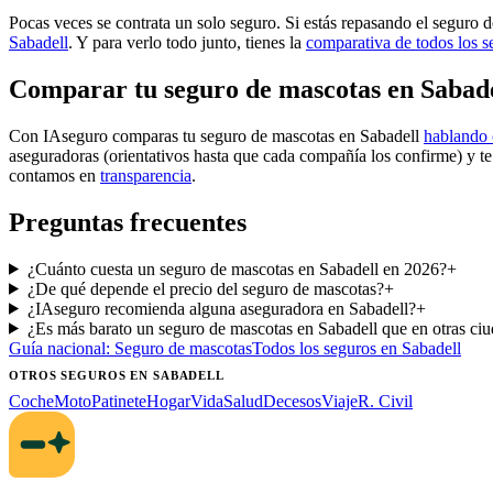
Pocas veces se contrata un solo seguro. Si estás repasando el seguro 
Sabadell
. Y para verlo todo junto, tienes la
comparativa de todos los s
Comparar tu seguro de mascotas en Sabade
Con IAseguro comparas tu seguro de mascotas en Sabadell
hablando 
aseguradoras (orientativos hasta que cada compañía los confirme) y t
contamos en
transparencia
.
Preguntas frecuentes
¿Cuánto cuesta un seguro de mascotas en Sabadell en 2026?
+
¿De qué depende el precio del seguro de mascotas?
+
¿IAseguro recomienda alguna aseguradora en Sabadell?
+
¿Es más barato un seguro de mascotas en Sabadell que en otras ci
Guía nacional:
Seguro de mascotas
Todos los seguros
en Sabadell
OTROS SEGUROS
EN SABADELL
Coche
Moto
Patinete
Hogar
Vida
Salud
Decesos
Viaje
R. Civil