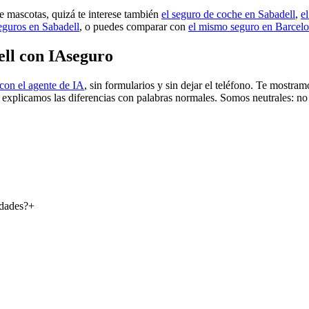
de mascotas, quizá te interese también
el seguro de coche en Sabadell
,
e
eguros en Sabadell
, o puedes comparar con
el mismo seguro en Barcel
ll con IAseguro
con el agente de IA
, sin formularios y sin dejar el teléfono. Te mostr
e explicamos las diferencias con palabras normales. Somos neutrales: no
udades?
+