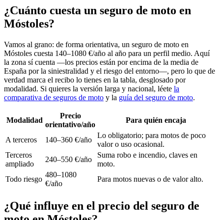
¿Cuánto cuesta un seguro de moto en
Móstoles?
Vamos al grano: de forma orientativa, un seguro de moto en
Móstoles cuesta 140–1080 €/año al año para un perfil medio. Aquí
la zona sí cuenta —los precios están por encima de la media de
España por la siniestralidad y el riesgo del entorno—, pero lo que de
verdad marca el recibo lo tienes en la tabla, desglosado por
modalidad. Si quieres la versión larga y nacional, léete
la
comparativa de seguros de moto
y la
guía del seguro de moto
.
Precio
Modalidad
Para quién encaja
orientativo/año
Lo obligatorio; para motos de poco
A terceros
140–360 €/año
valor o uso ocasional.
Terceros
Suma robo e incendio, claves en
240–550 €/año
ampliado
moto.
480–1080
Todo riesgo
Para motos nuevas o de valor alto.
€/año
¿Qué influye en el precio del seguro de
moto en Móstoles?