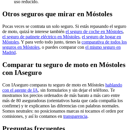
uso reducido.
Otros seguros que mirar en Móstoles
Pocas veces se contrata un solo seguro. Si estás repasando el seguro
de moto, quizá te interese también
el seguro de coche en Móstoles
,
el seguro de patinete eléctrico en Móstoles
,
el seguro de hogar en
Móstoles
. Y para verlo todo junto, tienes la
comparativa de todos los
seguros en Móstoles
, o puedes comparar con
el mismo seguro en
Madrid
.
Comparar tu seguro de moto en Móstoles
con IAseguro
Con IAseguro comparas tu seguro de moto en Móstoles
hablando
con el agente de IA
, sin formularios y sin dejar el teléfono. Te
mostramos los precios ordenados de más barato a más caro entre
más de 80 aseguradoras (orientativos hasta que cada compañía los
confirme) y te explicamos las diferencias con palabras normales.
Somos neutrales: no posicionamos marcas ni tocamos el orden por
comisiones, y así lo contamos en
transparencia
.
Preguntas frecuentes