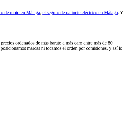
uro de moto en Málaga
,
el seguro de patinete eléctrico en Málaga
. Y
os precios ordenados de más barato a más caro entre más de 80
 posicionamos marcas ni tocamos el orden por comisiones, y así lo