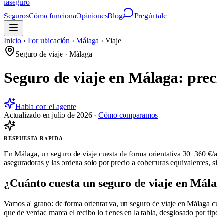
ia
seguro
Seguros
Cómo funciona
Opiniones
Blog
Pregúntale
Inicio
›
Por ubicación
›
Málaga
›
Viaje
Seguro de viaje
·
Málaga
Seguro de viaje en Málaga: pre
Habla con el agente
Actualizado en
julio de 2026
·
Cómo comparamos
RESPUESTA RÁPIDA
En Málaga, un seguro de viaje cuesta de forma orientativa 30–360 €/a
aseguradoras y las ordena solo por precio a coberturas equivalentes, s
¿Cuánto cuesta un seguro de viaje en Mál
Vamos al grano: de forma orientativa, un seguro de viaje en Málaga cu
que de verdad marca el recibo lo tienes en la tabla, desglosado por tipo