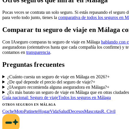
Otros seguros que mirar en Málaga
Pocas veces se contrata un solo seguro. Si estás repasando el seguro d
para verlo todo junto, tienes la
comparativa de todos los seguros en M
Comparar tu seguro de viaje en Málaga c
Con IAseguro comparas tu seguro de viaje en Málaga
hablando con e
aseguradoras (orientativos hasta que cada compañía los confirme) y t
contamos en
transparencia
.
Preguntas frecuentes
¿Cuánto cuesta un seguro de viaje en Málaga en 2026?
+
¿De qué depende el precio del seguro de viaje?
+
¿IAseguro recomienda alguna aseguradora en Málaga?
+
¿Es más barato un seguro de viaje en Málaga que en otras ciudade
Guía nacional:
Seguro de viaje
Todos los seguros
en Málaga
OTROS SEGUROS
EN MÁLAGA
Coche
Moto
Patinete
Hogar
Vida
Salud
Decesos
Mascotas
R. Civil