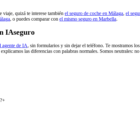
e viaje, quizá te interese también
el seguro de coche en Málaga
,
el seg
álaga
, o puedes comparar con
el mismo seguro en Marbella
.
on IAseguro
l agente de IA
, sin formularios y sin dejar el teléfono. Te mostramos l
e explicamos las diferencias con palabras normales. Somos neutrales: no
s?
+