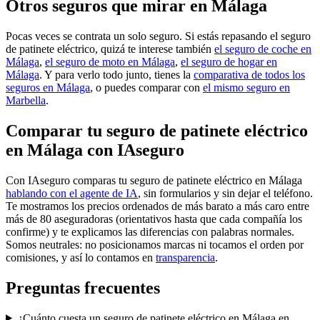
Otros seguros que mirar en Málaga
Pocas veces se contrata un solo seguro. Si estás repasando el seguro
de patinete eléctrico, quizá te interese también
el seguro de coche en
Málaga
,
el seguro de moto en Málaga
,
el seguro de hogar en
Málaga
. Y para verlo todo junto, tienes la
comparativa de todos los
seguros en Málaga
, o puedes comparar con
el mismo seguro en
Marbella
.
Comparar tu seguro de patinete eléctrico
en Málaga con IAseguro
Con IAseguro comparas tu seguro de patinete eléctrico en Málaga
hablando con el agente de IA
, sin formularios y sin dejar el teléfono.
Te mostramos los precios ordenados de más barato a más caro entre
más de 80 aseguradoras (orientativos hasta que cada compañía los
confirme) y te explicamos las diferencias con palabras normales.
Somos neutrales: no posicionamos marcas ni tocamos el orden por
comisiones, y así lo contamos en
transparencia
.
Preguntas frecuentes
¿Cuánto cuesta un seguro de patinete eléctrico en Málaga en