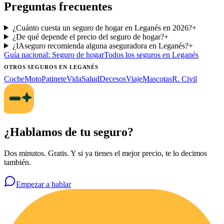
Preguntas frecuentes
¿Cuánto cuesta un seguro de hogar en Leganés en 2026?
+
¿De qué depende el precio del seguro de hogar?
+
¿IAseguro recomienda alguna aseguradora en Leganés?
+
Guía nacional:
Seguro de hogar
Todos los seguros
en Leganés
OTROS SEGUROS
EN LEGANÉS
Coche
Moto
Patinete
Vida
Salud
Decesos
Viaje
Mascotas
R. Civil
¿Hablamos de tu seguro?
Dos minutos. Gratis. Y si ya tienes el mejor precio, te lo decimos
también.
Empezar a hablar