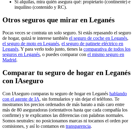
Si alquilas, mira quién asegura qué: propietario (continente) e
inquilino (contenido y RC).
Otros seguros que mirar en Leganés
Pocas veces se contrata un solo seguro. Si estás repasando el seguro
de hogar, quizá te interese también
el seguro de coche en Leganés
,
el seguro de moto en Leganés
,
el seguro de patinete eléctrico en
Leganés
. Y para verlo todo junto, tienes la
comparativa de todos los
seguros en Leganés
, o puedes comparar con
el mismo seguro en
Madrid
.
Comparar tu seguro de hogar en Leganés
con IAseguro
Con IAseguro comparas tu seguro de hogar en Leganés
hablando
con el agente de IA
, sin formularios y sin dejar el teléfono. Te
mostramos los precios ordenados de más barato a más caro entre
más de 80 aseguradoras (orientativos hasta que cada compañía los
confirme) y te explicamos las diferencias con palabras normales.
Somos neutrales: no posicionamos marcas ni tocamos el orden por
comisiones, y así lo contamos en
transparencia
.