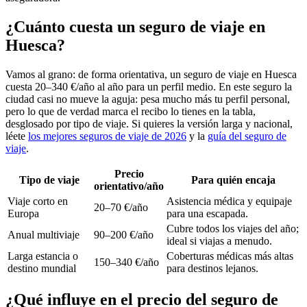
¿Cuánto cuesta un seguro de viaje en
Huesca?
Vamos al grano: de forma orientativa, un seguro de viaje en Huesca
cuesta 20–340 €/año al año para un perfil medio. En este seguro la
ciudad casi no mueve la aguja: pesa mucho más tu perfil personal,
pero lo que de verdad marca el recibo lo tienes en la tabla,
desglosado por tipo de viaje. Si quieres la versión larga y nacional,
léete
los mejores seguros de viaje de 2026
y la
guía del seguro de
viaje
.
Precio
Tipo de viaje
Para quién encaja
orientativo/año
Viaje corto en
Asistencia médica y equipaje
20–70 €/año
Europa
para una escapada.
Cubre todos los viajes del año;
Anual multiviaje
90–200 €/año
ideal si viajas a menudo.
Larga estancia o
Coberturas médicas más altas
150–340 €/año
destino mundial
para destinos lejanos.
¿Qué influye en el precio del seguro de