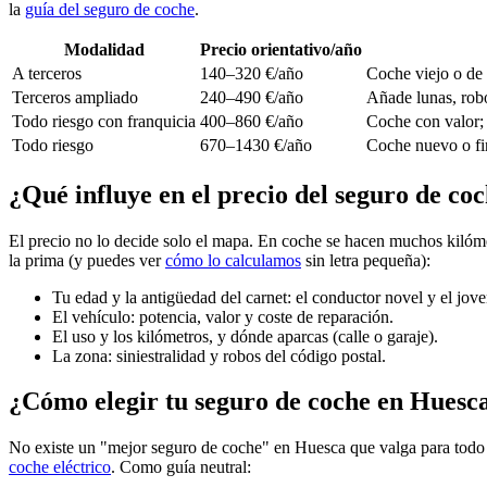
la
guía del seguro de coche
.
Modalidad
Precio orientativo/año
A terceros
140–320 €/año
Coche viejo o de 
Terceros ampliado
240–490 €/año
Añade lunas, robo
Todo riesgo con franquicia
400–860 €/año
Coche con valor; 
Todo riesgo
670–1430 €/año
Coche nuevo o fi
¿Qué influye en el precio del seguro de co
El precio no lo decide solo el mapa. En coche se hacen muchos kilóme
la prima (y puedes ver
cómo lo calculamos
sin letra pequeña):
Tu edad y la antigüedad del carnet: el conductor novel y el jov
El vehículo: potencia, valor y coste de reparación.
El uso y los kilómetros, y dónde aparcas (calle o garaje).
La zona: siniestralidad y robos del código postal.
¿Cómo elegir tu seguro de coche en Huesc
No existe un "mejor seguro de coche" en Huesca que valga para todo el 
coche eléctrico
. Como guía neutral: