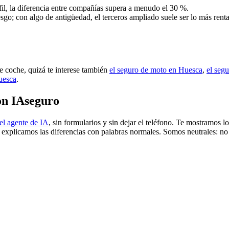
il, la diferencia entre compañías supera a menudo el 30 %.
esgo; con algo de antigüedad, el terceros ampliado suele ser lo más renta
de coche, quizá te interese también
el seguro de moto en Huesca
,
el segu
uesca
.
on IAseguro
el agente de IA
, sin formularios y sin dejar el teléfono. Te mostramos 
e explicamos las diferencias con palabras normales. Somos neutrales: no