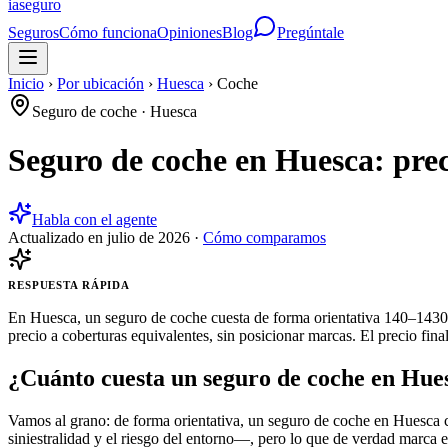
ia
seguro
Seguros
Cómo funciona
Opiniones
Blog
Pregúntale
Inicio
›
Por ubicación
›
Huesca
›
Coche
Seguro de coche
·
Huesca
Seguro de coche en Huesca: pre
Habla con el agente
Actualizado en
julio de 2026
·
Cómo comparamos
RESPUESTA RÁPIDA
En Huesca, un seguro de coche cuesta de forma orientativa 140–1430 
precio a coberturas equivalentes, sin posicionar marcas. El precio fin
¿Cuánto cuesta un seguro de coche en Hue
Vamos al grano: de forma orientativa, un seguro de coche en Huesca c
siniestralidad y el riesgo del entorno—, pero lo que de verdad marca el