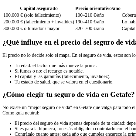
Capital asegurado
Precio orientativo/año
100.000 € (solo fallecimiento)
100–210 €/año
Cobertu
200.000 € (fallecimiento + invalidez)
190–410 €/año
Lo habi
300.000 € o fumador / mayor
320–700 €/año
Capital
¿Qué influye en el precio del seguro de vi
El precio no lo decide solo el mapa. En el seguro de vida, estos son 
Tu edad: el factor que más mueve la prima.
Si fumas o no: el recargo es notable.
El capital y las garantías (fallecimiento, invalidez).
Tu estado de salud, que se valora en el cuestionario.
¿Cómo elegir tu seguro de vida en Getafe?
No existe un "mejor seguro de vida" en Getafe que valga para todo el m
Como guía neutral:
El precio del seguro de vida apenas depende de tu ciudad: depen
Si es para la hipoteca, no estás obligado a contratarlo con el ba
Contrátalo cuanto antes: cada año que cumples encarece la pri