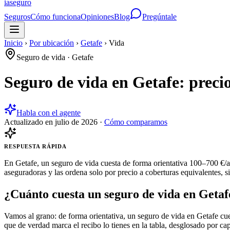
ia
seguro
Seguros
Cómo funciona
Opiniones
Blog
Pregúntale
Inicio
›
Por ubicación
›
Getafe
›
Vida
Seguro de vida
·
Getafe
Seguro de vida en Getafe: preci
Habla con el agente
Actualizado en
julio de 2026
·
Cómo comparamos
RESPUESTA RÁPIDA
En Getafe, un seguro de vida cuesta de forma orientativa 100–700 €/a
aseguradoras y las ordena solo por precio a coberturas equivalentes, s
¿Cuánto cuesta un seguro de vida en Getaf
Vamos al grano: de forma orientativa, un seguro de vida en Getafe cue
que de verdad marca el recibo lo tienes en la tabla, desglosado por cap