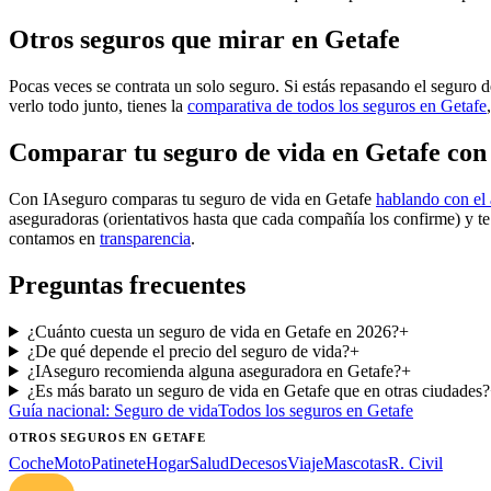
Otros seguros que mirar en Getafe
Pocas veces se contrata un solo seguro. Si estás repasando el seguro d
verlo todo junto, tienes la
comparativa de todos los seguros en Getafe
Comparar tu seguro de vida en Getafe con
Con IAseguro comparas tu seguro de vida en Getafe
hablando con el
aseguradoras (orientativos hasta que cada compañía los confirme) y t
contamos en
transparencia
.
Preguntas frecuentes
¿Cuánto cuesta un seguro de vida en Getafe en 2026?
+
¿De qué depende el precio del seguro de vida?
+
¿IAseguro recomienda alguna aseguradora en Getafe?
+
¿Es más barato un seguro de vida en Getafe que en otras ciudades?
Guía nacional:
Seguro de vida
Todos los seguros
en Getafe
OTROS SEGUROS
EN GETAFE
Coche
Moto
Patinete
Hogar
Salud
Decesos
Viaje
Mascotas
R. Civil