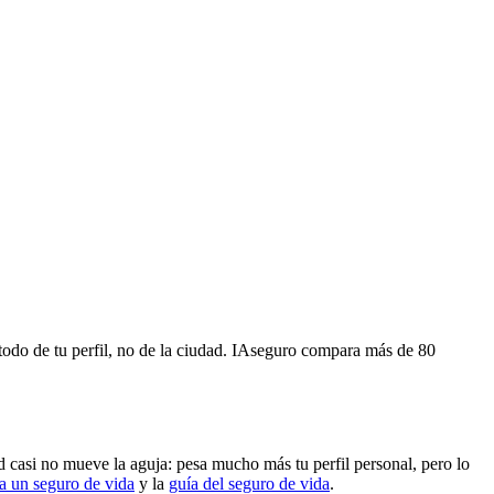
todo de tu perfil, no de la ciudad. IAseguro compara más de 80
d casi no mueve la aguja: pesa mucho más tu perfil personal, pero lo
a un seguro de vida
y la
guía del seguro de vida
.