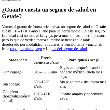
¿Cuánto cuesta un seguro de salud en
Getafe?
Vamos al grano: de forma orientativa, un seguro de salud en Getafe
cuesta 510–1710 €/año al año para un perfil medio. En este seguro
la ciudad casi no mueve la aguja: pesa mucho más tu perfil personal,
pero lo que de verdad marca el recibo lo tienes en la tabla,
desglosado por modalidad. Si quieres la versión larga y nacional,
léete
copago o sin copago
y la
guía del seguro de salud
.
Precio
Modalidad
Para quién encaja
orientativo/año
Pagas una pequeña cantidad
Con copago
510–830 €/año
por acto médico; cuota más
baja.
830–1280
Sin pago por visita; cuota más
Sin copago
€/año
alta.
Completo
1070–1710
Cuadro amplio y coberturas
(hospitalización y
€/año
extra.
dental)