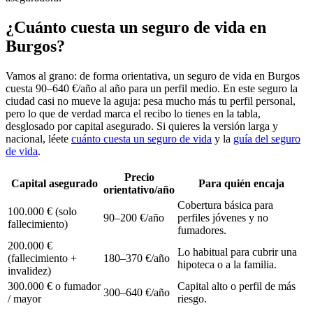
¿Cuánto cuesta un seguro de vida en
Burgos?
Vamos al grano: de forma orientativa, un seguro de vida en Burgos
cuesta 90–640 €/año al año para un perfil medio. En este seguro la
ciudad casi no mueve la aguja: pesa mucho más tu perfil personal,
pero lo que de verdad marca el recibo lo tienes en la tabla,
desglosado por capital asegurado. Si quieres la versión larga y
nacional, léete
cuánto cuesta un seguro de vida
y la
guía del seguro
de vida
.
Precio
Capital asegurado
Para quién encaja
orientativo/año
Cobertura básica para
100.000 € (solo
90–200 €/año
perfiles jóvenes y no
fallecimiento)
fumadores.
200.000 €
Lo habitual para cubrir una
(fallecimiento +
180–370 €/año
hipoteca o a la familia.
invalidez)
300.000 € o fumador
Capital alto o perfil de más
300–640 €/año
/ mayor
riesgo.