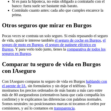
Si es para la hipoteca, no estás obligado a contratarlo con el
banco: fuera suele ser bastante más barato.
Contrátalo cuanto antes: cada año que cumples encarece la
prima.
Otros seguros que mirar en Burgos
Pocas veces se contrata un solo seguro. Si estás repasando el seguro
de vida, quizá te interese también
el seguro de coche en Burgos
,
el
seguro de moto en Burgos
,
el seguro de patinete eléctrico en
Burgos
. Y para verlo todo junto, tienes la
comparativa de todos los
seguros en Burgos
.
Comparar tu seguro de vida en Burgos
con IAseguro
Con IAseguro comparas tu seguro de vida en Burgos
hablando con
el agente de IA
, sin formularios y sin dejar el teléfono. Te
mostramos los precios ordenados de más barato a más caro entre
más de 80 aseguradoras (orientativos hasta que cada compañía los
confirme) y te explicamos las diferencias con palabras normales.
Somos neutrales: no posicionamos marcas ni tocamos el orden por
comisiones, y así lo contamos en
transparencia
.