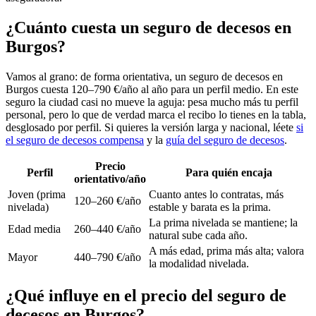
¿Cuánto cuesta un seguro de decesos en
Burgos?
Vamos al grano: de forma orientativa, un seguro de decesos en
Burgos cuesta 120–790 €/año al año para un perfil medio. En este
seguro la ciudad casi no mueve la aguja: pesa mucho más tu perfil
personal, pero lo que de verdad marca el recibo lo tienes en la tabla,
desglosado por perfil. Si quieres la versión larga y nacional, léete
si
el seguro de decesos compensa
y la
guía del seguro de decesos
.
Precio
Perfil
Para quién encaja
orientativo/año
Joven (prima
Cuanto antes lo contratas, más
120–260 €/año
nivelada)
estable y barata es la prima.
La prima nivelada se mantiene; la
Edad media
260–440 €/año
natural sube cada año.
A más edad, prima más alta; valora
Mayor
440–790 €/año
la modalidad nivelada.
¿Qué influye en el precio del seguro de
decesos en Burgos?