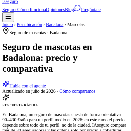
ia
seguro
Seguros
Cómo funciona
Opiniones
Blog
Pregúntale
Inicio
›
Por ubicación
›
Badalona
›
Mascotas
Seguro de mascotas
·
Badalona
Seguro de mascotas en
Badalona: precio y
comparativa
Habla con el agente
Actualizado en
julio de 2026
·
Cómo comparamos
RESPUESTA RÁPIDA
En Badalona, un seguro de mascotas cuesta de forma orientativa
90–430 €/año para un perfil medio en 2026; en este ramo el precio
depende sobre todo de tu perfil, no de la ciudad. IAseguro compara
más de 80 aseguradoras y las ordena solo por precio a coberturas