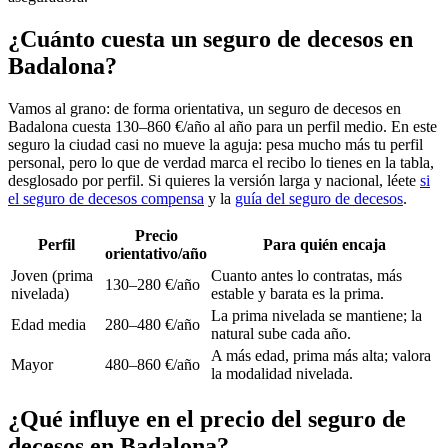
¿Cuánto cuesta un seguro de decesos en
Badalona?
Vamos al grano: de forma orientativa, un seguro de decesos en
Badalona cuesta 130–860 €/año al año para un perfil medio. En este
seguro la ciudad casi no mueve la aguja: pesa mucho más tu perfil
personal, pero lo que de verdad marca el recibo lo tienes en la tabla,
desglosado por perfil. Si quieres la versión larga y nacional, léete
si
el seguro de decesos compensa
y la
guía del seguro de decesos
.
Precio
Perfil
Para quién encaja
orientativo/año
Joven (prima
Cuanto antes lo contratas, más
130–280 €/año
nivelada)
estable y barata es la prima.
La prima nivelada se mantiene; la
Edad media
280–480 €/año
natural sube cada año.
A más edad, prima más alta; valora
Mayor
480–860 €/año
la modalidad nivelada.
¿Qué influye en el precio del seguro de
decesos en Badalona?