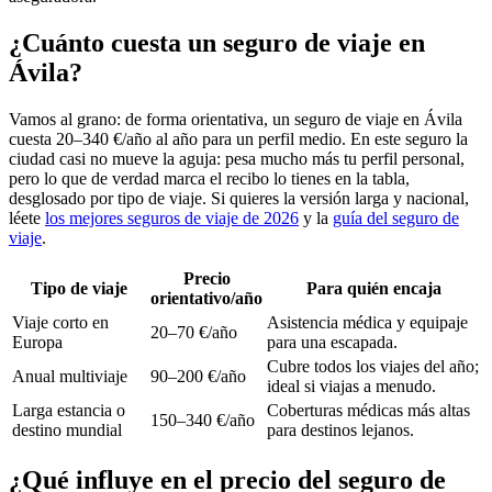
¿Cuánto cuesta un seguro de viaje en
Ávila?
Vamos al grano: de forma orientativa, un seguro de viaje en Ávila
cuesta 20–340 €/año al año para un perfil medio. En este seguro la
ciudad casi no mueve la aguja: pesa mucho más tu perfil personal,
pero lo que de verdad marca el recibo lo tienes en la tabla,
desglosado por tipo de viaje. Si quieres la versión larga y nacional,
léete
los mejores seguros de viaje de 2026
y la
guía del seguro de
viaje
.
Precio
Tipo de viaje
Para quién encaja
orientativo/año
Viaje corto en
Asistencia médica y equipaje
20–70 €/año
Europa
para una escapada.
Cubre todos los viajes del año;
Anual multiviaje
90–200 €/año
ideal si viajas a menudo.
Larga estancia o
Coberturas médicas más altas
150–340 €/año
destino mundial
para destinos lejanos.
¿Qué influye en el precio del seguro de