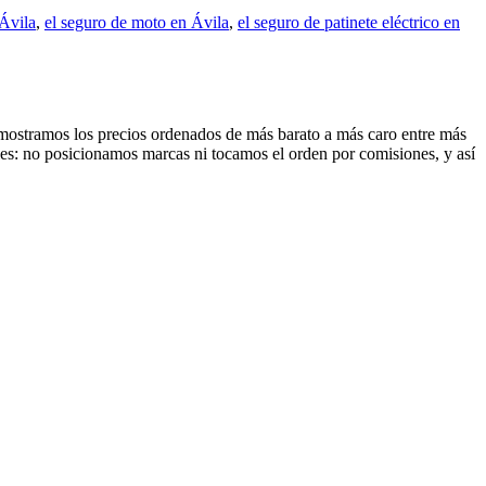
 Ávila
,
el seguro de moto en Ávila
,
el seguro de patinete eléctrico en
Te mostramos los precios ordenados de más barato a más caro entre más
les: no posicionamos marcas ni tocamos el orden por comisiones, y así