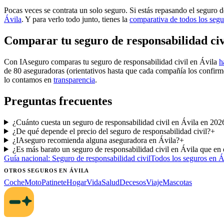
Pocas veces se contrata un solo seguro. Si estás repasando el seguro d
Ávila
. Y para verlo todo junto, tienes la
comparativa de todos los segu
Comparar tu seguro de responsabilidad civ
Con IAseguro comparas tu seguro de responsabilidad civil en Ávila
h
de 80 aseguradoras (orientativos hasta que cada compañía los confirm
lo contamos en
transparencia
.
Preguntas frecuentes
¿Cuánto cuesta un seguro de responsabilidad civil en Ávila en 202
¿De qué depende el precio del seguro de responsabilidad civil?
+
¿IAseguro recomienda alguna aseguradora en Ávila?
+
¿Es más barato un seguro de responsabilidad civil en Ávila que en 
Guía nacional:
Seguro de responsabilidad civil
Todos los seguros
en Á
OTROS SEGUROS
EN ÁVILA
Coche
Moto
Patinete
Hogar
Vida
Salud
Decesos
Viaje
Mascotas