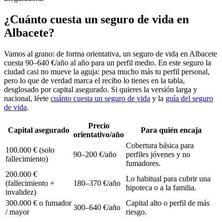
¿Cuánto cuesta un seguro de vida en
Albacete?
Vamos al grano: de forma orientativa, un seguro de vida en Albacete
cuesta 90–640 €/año al año para un perfil medio. En este seguro la
ciudad casi no mueve la aguja: pesa mucho más tu perfil personal,
pero lo que de verdad marca el recibo lo tienes en la tabla,
desglosado por capital asegurado. Si quieres la versión larga y
nacional, léete
cuánto cuesta un seguro de vida
y la
guía del seguro
de vida
.
Precio
Capital asegurado
Para quién encaja
orientativo/año
Cobertura básica para
100.000 € (solo
90–200 €/año
perfiles jóvenes y no
fallecimiento)
fumadores.
200.000 €
Lo habitual para cubrir una
(fallecimiento +
180–370 €/año
hipoteca o a la familia.
invalidez)
300.000 € o fumador
Capital alto o perfil de más
300–640 €/año
/ mayor
riesgo.