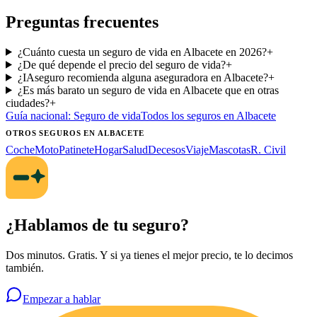
Preguntas frecuentes
¿Cuánto cuesta un seguro de vida en Albacete en 2026?
+
¿De qué depende el precio del seguro de vida?
+
¿IAseguro recomienda alguna aseguradora en Albacete?
+
¿Es más barato un seguro de vida en Albacete que en otras
ciudades?
+
Guía nacional:
Seguro de vida
Todos los seguros
en Albacete
OTROS SEGUROS
EN ALBACETE
Coche
Moto
Patinete
Hogar
Salud
Decesos
Viaje
Mascotas
R. Civil
¿Hablamos de tu seguro?
Dos minutos. Gratis. Y si ya tienes el mejor precio, te lo decimos
también.
Empezar a hablar