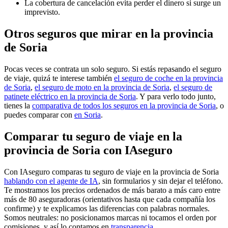
La cobertura de cancelación evita perder el dinero si surge un
imprevisto.
Otros seguros que mirar en la provincia
de Soria
Pocas veces se contrata un solo seguro. Si estás repasando el seguro
de viaje, quizá te interese también
el seguro de coche en la provincia
de Soria
,
el seguro de moto en la provincia de Soria
,
el seguro de
patinete eléctrico en la provincia de Soria
. Y para verlo todo junto,
tienes la
comparativa de todos los seguros en la provincia de Soria
, o
puedes comparar con
en Soria
.
Comparar tu seguro de viaje en la
provincia de Soria con IAseguro
Con IAseguro comparas tu seguro de viaje en la provincia de Soria
hablando con el agente de IA
, sin formularios y sin dejar el teléfono.
Te mostramos los precios ordenados de más barato a más caro entre
más de 80 aseguradoras (orientativos hasta que cada compañía los
confirme) y te explicamos las diferencias con palabras normales.
Somos neutrales: no posicionamos marcas ni tocamos el orden por
comisiones, y así lo contamos en
transparencia
.