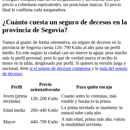
precio a coberturas equivalentes, sin posicionar marcas. El precio
final lo confirma cada aseguradora.
¿Cuánto cuesta un seguro de decesos en la
provincia de Segovia?
Vamos al grano: de forma orientativa, un seguro de decesos en la
provincia de Segovia cuesta 120–790 €/año al año para un perfil
medio. En este seguro la ciudad casi no mueve la aguja: pesa mucho
más tu perfil personal, pero lo que de verdad marca el recibo lo
tienes en la tabla, desglosado por perfil. Si quieres la versión larga y
nacional, léete
si el seguro de decesos compensa
y la
guía del seguro
de decesos
.
Precio
Perfil
Para quién encaja
orientativo/año
Joven (prima
Cuanto antes lo contratas, más
120–260 €/año
nivelada)
estable y barata es la prima.
La prima nivelada se mantiene; la
Edad media
260–440 €/año
natural sube cada año.
A más edad, prima más alta; valora
Mayor
440–790 €/año
la modalidad nivelada.