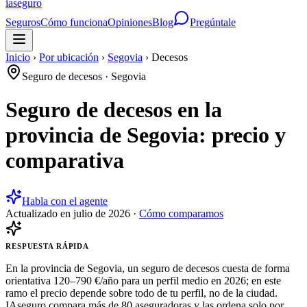
ia
seguro
Seguros
Cómo funciona
Opiniones
Blog
Pregúntale
Inicio
›
Por ubicación
›
Segovia
›
Decesos
Seguro de decesos
·
Segovia
Seguro de decesos en la
provincia de Segovia: precio y
comparativa
Habla con el agente
Actualizado en
julio de 2026
·
Cómo comparamos
RESPUESTA RÁPIDA
En la provincia de Segovia, un seguro de decesos cuesta de forma
orientativa 120–790 €/año para un perfil medio en 2026; en este
ramo el precio depende sobre todo de tu perfil, no de la ciudad.
IAseguro compara más de 80 aseguradoras y las ordena solo por