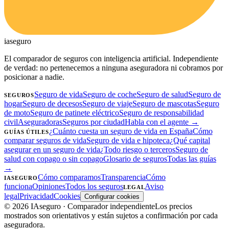
ia
seguro
El comparador de seguros con inteligencia artificial. Independiente
de verdad: no pertenecemos a ninguna aseguradora ni cobramos por
posicionar a nadie.
Seguro de vida
Seguro de coche
Seguro de salud
Seguro de
SEGUROS
hogar
Seguro de decesos
Seguro de viaje
Seguro de mascotas
Seguro
de moto
Seguro de patinete eléctrico
Seguro de responsabilidad
civil
Aseguradoras
Seguros por ciudad
Habla con el agente →
¿Cuánto cuesta un seguro de vida en España
Cómo
GUÍAS ÚTILES
comparar seguros de vida
Seguro de vida e hipoteca
¿Qué capital
asegurar en un seguro de vida
¿Todo riesgo o terceros
Seguro de
salud con copago o sin copago
Glosario de seguros
Todas las guías
→
Cómo comparamos
Transparencia
Cómo
IASEGURO
funciona
Opiniones
Todos los seguros
Aviso
LEGAL
legal
Privacidad
Cookies
Configurar cookies
©
2026
IAseguro
· Comparador independiente
Los precios
mostrados son orientativos y están sujetos a confirmación por cada
aseguradora.