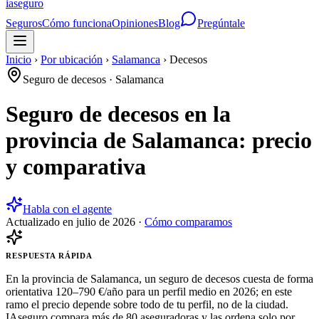
ia
seguro
Seguros
Cómo funciona
Opiniones
Blog
Pregúntale
Inicio
›
Por ubicación
›
Salamanca
›
Decesos
Seguro de decesos
·
Salamanca
Seguro de decesos en la
provincia de Salamanca: precio
y comparativa
Habla con el agente
Actualizado en
julio de 2026
·
Cómo comparamos
RESPUESTA RÁPIDA
En la provincia de Salamanca, un seguro de decesos cuesta de forma
orientativa 120–790 €/año para un perfil medio en 2026; en este
ramo el precio depende sobre todo de tu perfil, no de la ciudad.
IAseguro compara más de 80 aseguradoras y las ordena solo por