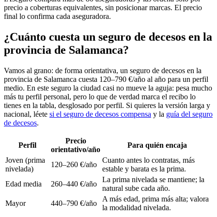
precio a coberturas equivalentes, sin posicionar marcas. El precio
final lo confirma cada aseguradora.
¿Cuánto cuesta un seguro de decesos en la
provincia de Salamanca?
Vamos al grano: de forma orientativa, un seguro de decesos en la
provincia de Salamanca cuesta 120–790 €/año al año para un perfil
medio. En este seguro la ciudad casi no mueve la aguja: pesa mucho
más tu perfil personal, pero lo que de verdad marca el recibo lo
tienes en la tabla, desglosado por perfil. Si quieres la versión larga y
nacional, léete
si el seguro de decesos compensa
y la
guía del seguro
de decesos
.
Precio
Perfil
Para quién encaja
orientativo/año
Joven (prima
Cuanto antes lo contratas, más
120–260 €/año
nivelada)
estable y barata es la prima.
La prima nivelada se mantiene; la
Edad media
260–440 €/año
natural sube cada año.
A más edad, prima más alta; valora
Mayor
440–790 €/año
la modalidad nivelada.