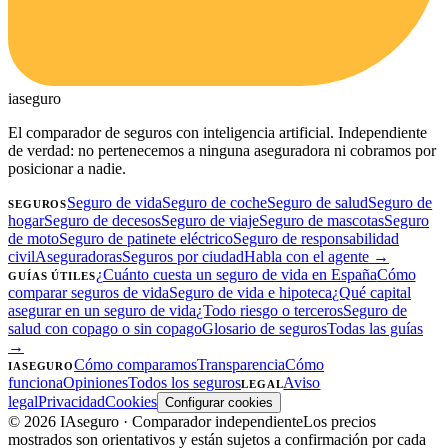
ia
seguro
El comparador de seguros con inteligencia artificial. Independiente
de verdad: no pertenecemos a ninguna aseguradora ni cobramos por
posicionar a nadie.
Seguro de vida
Seguro de coche
Seguro de salud
Seguro de
SEGUROS
hogar
Seguro de decesos
Seguro de viaje
Seguro de mascotas
Seguro
de moto
Seguro de patinete eléctrico
Seguro de responsabilidad
civil
Aseguradoras
Seguros por ciudad
Habla con el agente →
¿Cuánto cuesta un seguro de vida en España
Cómo
GUÍAS ÚTILES
comparar seguros de vida
Seguro de vida e hipoteca
¿Qué capital
asegurar en un seguro de vida
¿Todo riesgo o terceros
Seguro de
salud con copago o sin copago
Glosario de seguros
Todas las guías
→
Cómo comparamos
Transparencia
Cómo
IASEGURO
funciona
Opiniones
Todos los seguros
Aviso
LEGAL
legal
Privacidad
Cookies
Configurar cookies
©
2026
IAseguro
· Comparador independiente
Los precios
mostrados son orientativos y están sujetos a confirmación por cada