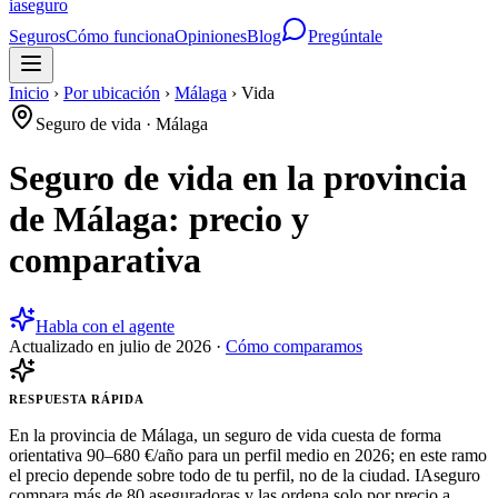
ia
seguro
Seguros
Cómo funciona
Opiniones
Blog
Pregúntale
Inicio
›
Por ubicación
›
Málaga
›
Vida
Seguro de vida
·
Málaga
Seguro de vida en la provincia
de Málaga: precio y
comparativa
Habla con el agente
Actualizado en
julio de 2026
·
Cómo comparamos
RESPUESTA RÁPIDA
En la provincia de Málaga, un seguro de vida cuesta de forma
orientativa 90–680 €/año para un perfil medio en 2026; en este ramo
el precio depende sobre todo de tu perfil, no de la ciudad. IAseguro
compara más de 80 aseguradoras y las ordena solo por precio a