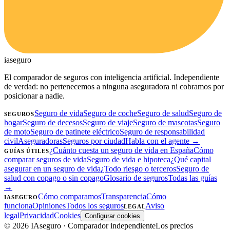
ia
seguro
El comparador de seguros con inteligencia artificial. Independiente
de verdad: no pertenecemos a ninguna aseguradora ni cobramos por
posicionar a nadie.
Seguro de vida
Seguro de coche
Seguro de salud
Seguro de
SEGUROS
hogar
Seguro de decesos
Seguro de viaje
Seguro de mascotas
Seguro
de moto
Seguro de patinete eléctrico
Seguro de responsabilidad
civil
Aseguradoras
Seguros por ciudad
Habla con el agente →
¿Cuánto cuesta un seguro de vida en España
Cómo
GUÍAS ÚTILES
comparar seguros de vida
Seguro de vida e hipoteca
¿Qué capital
asegurar en un seguro de vida
¿Todo riesgo o terceros
Seguro de
salud con copago o sin copago
Glosario de seguros
Todas las guías
→
Cómo comparamos
Transparencia
Cómo
IASEGURO
funciona
Opiniones
Todos los seguros
Aviso
LEGAL
legal
Privacidad
Cookies
Configurar cookies
©
2026
IAseguro
· Comparador independiente
Los precios