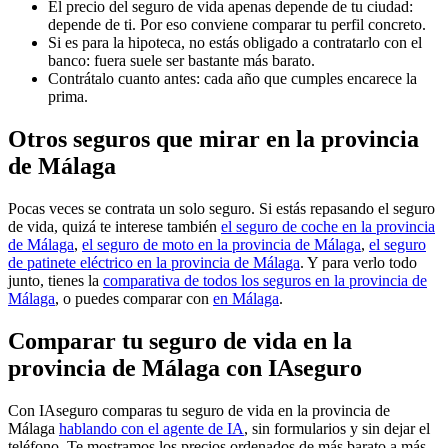
El precio del seguro de vida apenas depende de tu ciudad:
depende de ti. Por eso conviene comparar tu perfil concreto.
Si es para la hipoteca, no estás obligado a contratarlo con el
banco: fuera suele ser bastante más barato.
Contrátalo cuanto antes: cada año que cumples encarece la
prima.
Otros seguros que mirar en la provincia
de Málaga
Pocas veces se contrata un solo seguro. Si estás repasando el seguro
de vida, quizá te interese también
el seguro de coche en la provincia
de Málaga
,
el seguro de moto en la provincia de Málaga
,
el seguro
de patinete eléctrico en la provincia de Málaga
. Y para verlo todo
junto, tienes la
comparativa de todos los seguros en la provincia de
Málaga
, o puedes comparar con
en Málaga
.
Comparar tu seguro de vida en la
provincia de Málaga con IAseguro
Con IAseguro comparas tu seguro de vida en la provincia de
Málaga
hablando con el agente de IA
, sin formularios y sin dejar el
teléfono. Te mostramos los precios ordenados de más barato a más