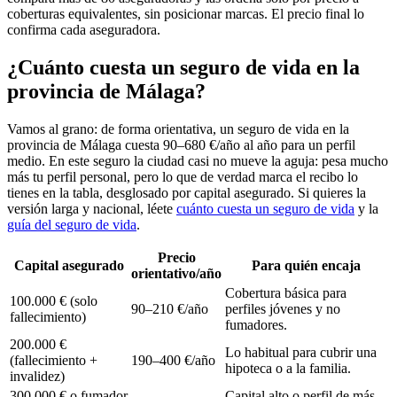
coberturas equivalentes, sin posicionar marcas. El precio final lo
confirma cada aseguradora.
¿Cuánto cuesta un seguro de vida en la
provincia de Málaga?
Vamos al grano: de forma orientativa, un seguro de vida en la
provincia de Málaga cuesta 90–680 €/año al año para un perfil
medio. En este seguro la ciudad casi no mueve la aguja: pesa mucho
más tu perfil personal, pero lo que de verdad marca el recibo lo
tienes en la tabla, desglosado por capital asegurado. Si quieres la
versión larga y nacional, léete
cuánto cuesta un seguro de vida
y la
guía del seguro de vida
.
Precio
Capital asegurado
Para quién encaja
orientativo/año
Cobertura básica para
100.000 € (solo
90–210 €/año
perfiles jóvenes y no
fallecimiento)
fumadores.
200.000 €
Lo habitual para cubrir una
(fallecimiento +
190–400 €/año
hipoteca o a la familia.
invalidez)
300.000 € o fumador
Capital alto o perfil de más