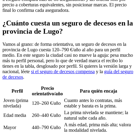
precio a coberturas equivalentes, sin posicionar marcas. El precio
final lo confirma cada aseguradora.
¿Cuánto cuesta un seguro de decesos en la
provincia de Lugo?
Vamos al grano: de forma orientativa, un seguro de decesos en la
provincia de Lugo cuesta 120–790 €/año al año para un perfil
medio. En este seguro la ciudad casi no mueve la aguja: pesa mucho
más tu perfil personal, pero lo que de verdad marca el recibo lo
tienes en la tabla, desglosado por perfil. Si quieres la versión larga y
nacional, léete
si el seguro de decesos compensa
y la
guía del seguro
de decesos
.
Precio
Perfil
Para quién encaja
orientativo/año
Joven (prima
Cuanto antes lo contratas, más
120–260 €/año
nivelada)
estable y barata es la prima.
La prima nivelada se mantiene; la
Edad media
260–440 €/año
natural sube cada año.
A más edad, prima más alta; valora
Mayor
440–790 €/año
la modalidad nivelada.