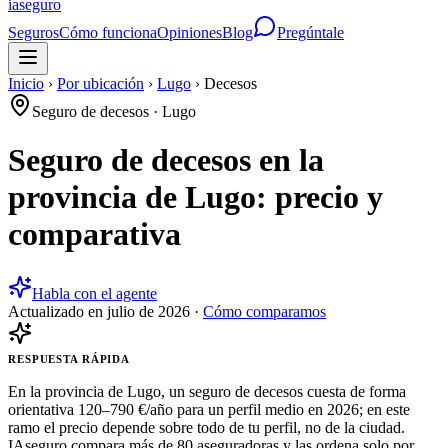
ia
seguro
Seguros
Cómo funciona
Opiniones
Blog
Pregúntale
Inicio
›
Por ubicación
›
Lugo
›
Decesos
Seguro de decesos
·
Lugo
Seguro de decesos en la
provincia de Lugo: precio y
comparativa
Habla con el agente
Actualizado en
julio de 2026
·
Cómo comparamos
RESPUESTA RÁPIDA
En la provincia de Lugo, un seguro de decesos cuesta de forma
orientativa 120–790 €/año para un perfil medio en 2026; en este
ramo el precio depende sobre todo de tu perfil, no de la ciudad.
IAseguro compara más de 80 aseguradoras y las ordena solo por