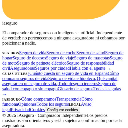
ia
seguro
El comparador de seguros con inteligencia artificial. Independiente
de verdad: no pertenecemos a ninguna aseguradora ni cobramos por
posicionar a nadie.
Seguro de vida
Seguro de coche
Seguro de salud
Seguro de
SEGUROS
hogar
Seguro de decesos
Seguro de viaje
Seguro de mascotas
Seguro
de moto
Seguro de patinete eléctrico
Seguro de responsabilidad
civil
Aseguradoras
Seguros por ciudad
Habla con el agente →
¿Cuánto cuesta un seguro de vida en España
Cómo
GUÍAS ÚTILES
comparar seguros de vida
Seguro de vida e hipoteca
¿Qué capital
asegurar en un seguro de vida
¿Todo riesgo o terceros
Seguro de
salud con copago o sin copago
Glosario de seguros
Todas las guías
→
Cómo comparamos
Transparencia
Cómo
IASEGURO
funciona
Opiniones
Todos los seguros
Aviso
LEGAL
legal
Privacidad
Cookies
Configurar cookies
©
2026
IAseguro
· Comparador independiente
Los precios
mostrados son orientativos y están sujetos a confirmación por cada
aseguradora.